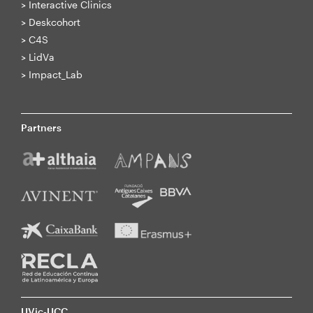
>
Interactive Clinics
>
Deskcohort
>
C4S
>
LidVa
>
Impact_Lab
Partners
UVic-UCC