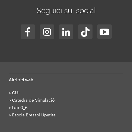
web
Seguici sui social
Altri siti web
>
CU+
>
Càtedra de Simulació
>
Lab 0_6
>
Escola Bressol Upetita