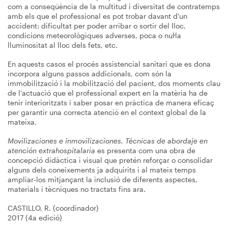
com a conseqüència de la multitud i diversitat de contratemps
amb els que el professional es pot trobar davant d'un
accident: dificultat per poder arribar o sortir del lloc,
condicions meteorològiques adverses, poca o nul·la
lluminositat al lloc dels fets, etc.
En aquests casos el procés assistencial sanitari que es dona
incorpora alguns passos addicionals, com són la
immobilització i la mobilització del pacient, dos moments clau
de l'actuació que el professional expert en la matèria ha de
tenir interioritzats i saber posar en pràctica de manera eficaç
per garantir una correcta atenció en el context global de la
mateixa.
Movilizaciones e inmovilizaciones. Técnicas de abordaje en
atención extrahospitalaria
es presenta com una obra de
concepció didàctica i visual que pretén reforçar o consolidar
alguns dels coneixements ja adquirits i al mateix temps
ampliar-los mitjançant la inclusió de diferents aspectes,
materials i tècniques no tractats fins ara.
CASTILLO, R. (coordinador)
2017 (4a edició)