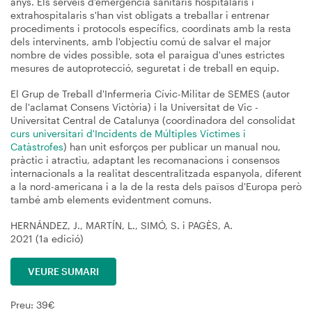
anys. Els serveis d'emergència sanitaris hospitalaris i
extrahospitalaris s'han vist obligats a treballar i entrenar
procediments i protocols específics, coordinats amb la resta
dels intervinents, amb l'objectiu comú de salvar el major
nombre de vides possible, sota el paraigua d'unes estrictes
mesures de autoprotecció, seguretat i de treball en equip.
El Grup de Treball d'Infermeria Cívic-Militar de SEMES (autor
de l'aclamat Consens Victòria) i la Universitat de Vic -
Universitat Central de Catalunya (coordinadora del consolidat
curs universitari d'Incidents de Múltiples Víctimes i
Catàstrofes
) han unit esforços per publicar un manual nou,
pràctic i atractiu, adaptant les recomanacions i consensos
internacionals a la realitat descentralitzada espanyola, diferent
a la nord-americana i a la de la resta dels països d'Europa però
també amb elements evidentment comuns.
HERNÁNDEZ, J., MARTÍN, L., SIMÓ, S. i PAGÈS, A.
2021 (1a edició)
VEURE SUMARI
Preu: 39€