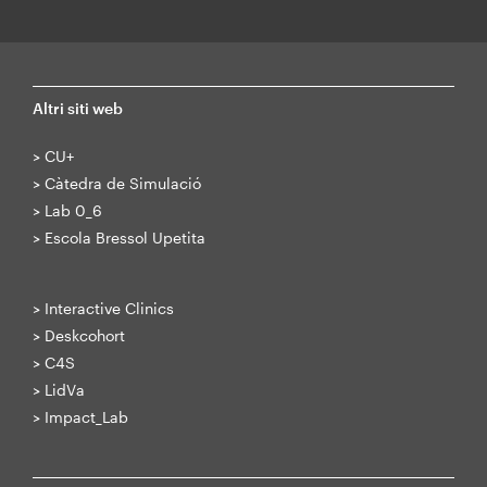
Altri siti web
>
CU+
>
Càtedra de Simulació
>
Lab 0_6
>
Escola Bressol Upetita
>
Interactive Clinics
>
Deskcohort
>
C4S
>
LidVa
>
Impact_Lab