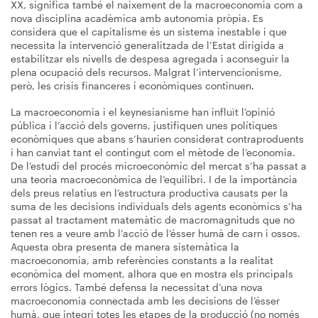
XX, significa també el naixement de la macroeconomia com a
nova disciplina acadèmica amb autonomia pròpia. Es
considera que el capitalisme és un sistema inestable i que
necessita la intervenció generalitzada de l’Estat dirigida a
estabilitzar els nivells de despesa agregada i aconseguir la
plena ocupació dels recursos. Malgrat l’intervencionisme,
però, les crisis financeres i econòmiques continuen.
La macroeconomia i el keynesianisme han influït l’opinió
pública i l’acció dels governs, justifiquen unes polítiques
econòmiques que abans s’haurien considerat contraproduents
i han canviat tant el contingut com el mètode de l’economia.
De l’estudi del procés microeconòmic del mercat s’ha passat a
una teoria macroeconòmica de l’equilibri. I de la importància
dels preus relatius en l’estructura productiva causats per la
suma de les decisions individuals dels agents econòmics s’ha
passat al tractament matemàtic de macromagnituds que no
tenen res a veure amb l’acció de l’ésser humà de carn i ossos.
Aquesta obra presenta de manera sistemàtica la
macroeconomia, amb referències constants a la realitat
econòmica del moment, alhora que en mostra els principals
errors lògics. També defensa la necessitat d’una nova
macroeconomia connectada amb les decisions de l’ésser
humà, que integri totes les etapes de la producció (no només