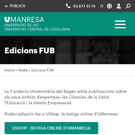
Salta
PUBLICS
93 877 41 79
IT
al
contenuto
Menú
principale
Toggle 
UManresa
Navegació
Edicions FUB
principal
Home
Node
Edicions FUB
Briciole
di
La Fundació Universitària del Bages edita publicacions sobre
els seus àmbits d'expertesa: les Ciències de la Salut,
pane
l'Educació i la Gestió Empresarial.
Podeu adquirir-les a UShop, la botiga online d'UManresa:
USHOP - BOTIGA ONLINE D'UMANRESA