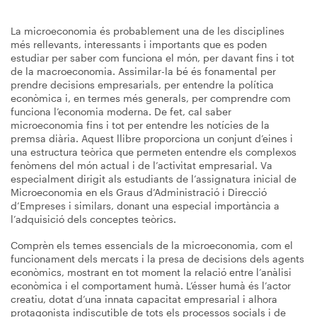
La microeconomia és probablement una de les disciplines
més rellevants, interessants i importants que es poden
estudiar per saber com funciona el món, per davant fins i tot
de la macroeconomia. Assimilar-la bé és fonamental per
prendre decisions empresarials, per entendre la política
econòmica i, en termes més generals, per comprendre com
funciona l’economia moderna. De fet, cal saber
microeconomia fins i tot per entendre les notícies de la
premsa diària. Aquest llibre proporciona un conjunt d’eines i
una estructura teòrica que permeten entendre els complexos
fenòmens del món actual i de l’activitat empresarial. Va
especialment dirigit als estudiants de l’assignatura inicial de
Microeconomia en els Graus d’Administració i Direcció
d’Empreses i similars, donant una especial importància a
l’adquisició dels conceptes teòrics.
Comprèn els temes essencials de la microeconomia, com el
funcionament dels mercats i la presa de decisions dels agents
econòmics, mostrant en tot moment la relació entre l’anàlisi
econòmica i el comportament humà. L’ésser humà és l’actor
creatiu, dotat d’una innata capacitat empresarial i alhora
protagonista indiscutible de tots els processos socials i de