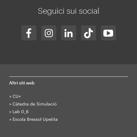
web
Seguici sui social
Altri siti web
>
CU+
>
Càtedra de Simulació
>
Lab 0_6
>
Escola Bressol Upetita