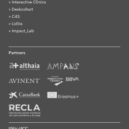
>
Interactive Clinics
>
Deskcohort
>
C4S
>
LidVa
>
Impact_Lab
Partners
UVic-UCC