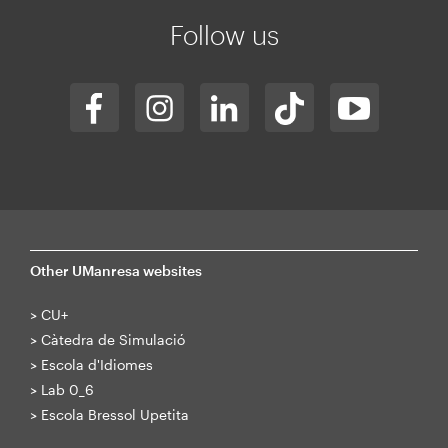
web
Follow us
Other UManresa websites
>
CU+
>
Càtedra de Simulació
>
Escola d'Idiomes
>
Lab 0_6
>
Escola Bressol Upetita