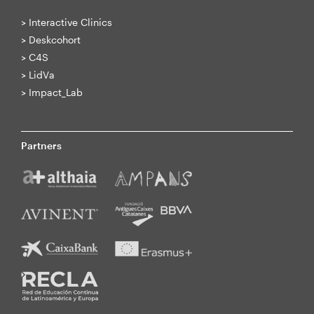
>
Interactive Clinics
>
Deskcohort
>
C4S
>
LidVa
>
Impact_Lab
Partners