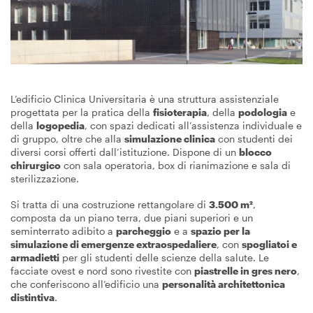
L’edificio Clinica Universitaria è una struttura assistenziale
progettata per la pratica della
fisioterapia
, della
podologia
e
della
logopedia
, con spazi dedicati all’assistenza individuale e
di gruppo, oltre che alla
simulazione clinica
con studenti dei
diversi corsi offerti dall’istituzione. Dispone di un
blocco
chirurgico
con sala operatoria, box di rianimazione e sala di
sterilizzazione.
Si tratta di una costruzione rettangolare di
3.500 m²
,
composta da un piano terra, due piani superiori e un
seminterrato adibito a
parcheggio
e a
spazio per la
simulazione di emergenze extraospedaliere
, con
spogliatoi e
armadietti
per gli studenti delle scienze della salute. Le
facciate ovest e nord sono rivestite con
piastrelle in gres nero
,
che conferiscono all’edificio una
personalità architettonica
distintiva
.