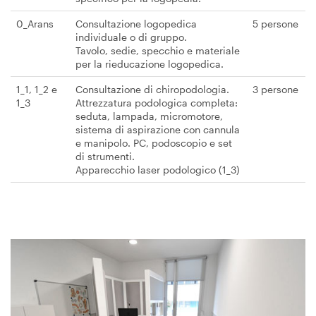
0_Arans
Consultazione logopedica
5 persone
individuale o di gruppo.
Tavolo, sedie, specchio e materiale
per la rieducazione logopedica.
1_1, 1_2 e
Consultazione di chiropodologia.
3 persone
1_3
Attrezzatura podologica completa:
seduta, lampada, micromotore,
sistema di aspirazione con cannula
e manipolo. PC, podoscopio e set
di strumenti.
Apparecchio laser podologico (1_3)
Immagine