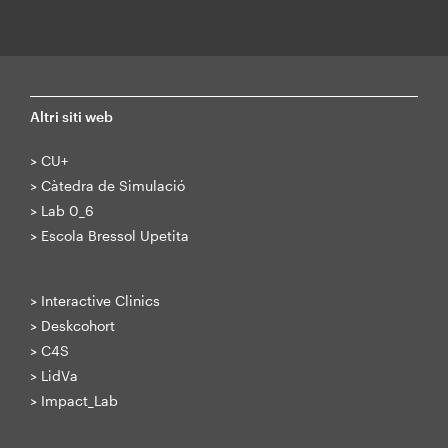
Altri siti web
>
CU+
>
Càtedra de Simulació
>
Lab 0_6
>
Escola Bressol Upetita
>
Interactive Clinics
>
Deskcohort
>
C4S
>
LidVa
>
Impact_Lab