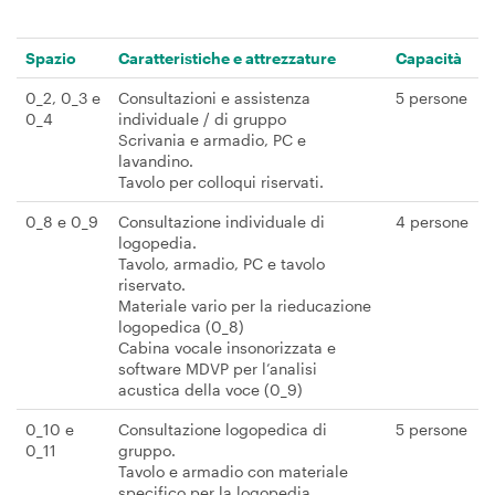
Spazio
Caratteristiche e attrezzature
Capacità
0_2, 0_3 e
Consultazioni e assistenza
5 persone
0_4
individuale / di gruppo
Scrivania e armadio, PC e
lavandino.
Tavolo per colloqui riservati.
0_8 e 0_9
Consultazione individuale di
4 persone
logopedia.
Tavolo, armadio, PC e tavolo
riservato.
Materiale vario per la rieducazione
logopedica (0_8)
Cabina vocale insonorizzata e
software MDVP per l’analisi
acustica della voce (0_9)
0_10 e
Consultazione logopedica di
5 persone
0_11
gruppo.
Tavolo e armadio con materiale
specifico per la logopedia.