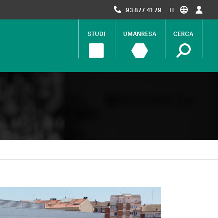
93 877 41 79
IT
STUDI
UMANRESA
CERCA
Navegació
principal