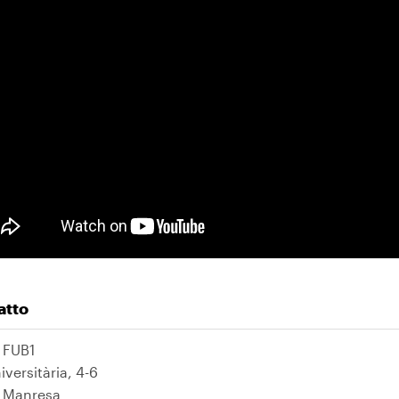
atto
i FUB1
iversitària, 4-6
 Manresa