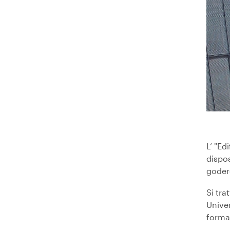
UManresa
L’ "Ed
dispos
godere
Si tra
Univer
formaz