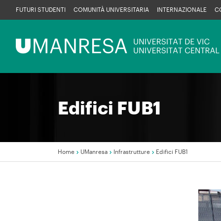
Salta
FUTURI STUDENTI
COMUNITÀ UNIVERSITARIA
INTERNAZIONALE
C
al
contenuto
Menú
principale
UManresa
Edifici FUB1
Home
UManresa
Infrastrutture
Edifici FUB1
Briciole
di
pane
Imma