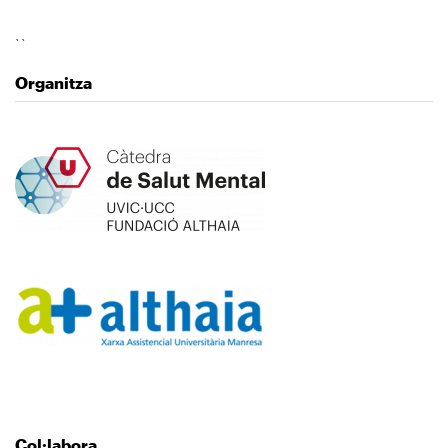
``
Organitza
Immagine
Immagine
Col·labora