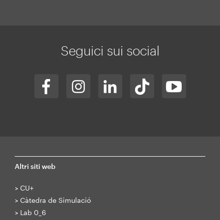
Mapa
web
Seguici sui social
Altri siti web
>
CU+
>
Càtedra de Simulació
>
Lab 0_6