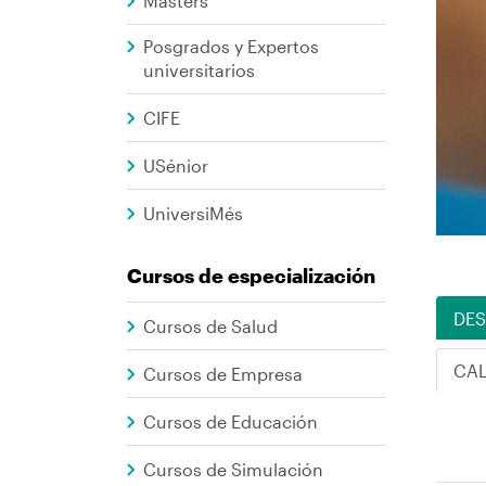
Formació
Másters
ayuda
Contínua
Posgrados y Expertos
a
universitarios
la
CIFE
navegación
USénior
UniversiMés
Cursos de especialización
DES
Cursos de Salud
CAL
Cursos de Empresa
Cursos de Educación
Cursos de Simulación