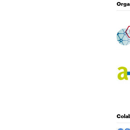
Orga
Imag
Imag
Cola