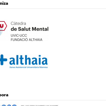
niza
en
en
bora