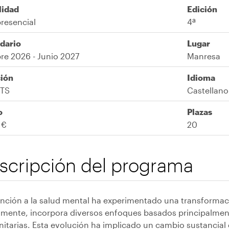
lidad
Edición
resencial
4ª
dario
Lugar
re 2026 - Junio 2027
Manresa
ión
Idioma
CTS
Castellano
o
Plazas
 €
20
scripción del programa
nción a la salud mental ha experimentado una transformació
lmente, incorpora diversos enfoques basados principalment
itarias. Esta evolución ha implicado un cambio sustancial 