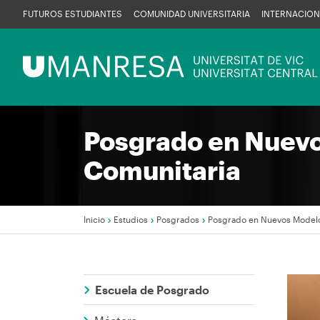
Pasar
FUTUROS ESTUDIANTES
COMUNIDAD UNIVERSITARIA
INTERNACION
al
contenido
Menú
principal
UManresa
Posgrado en Nuevo
Comunitaria
Inicio
Estudios
Posgrados
Posgrado en Nuevos Modelo
Sobrescribir
enlaces
Escuela de Posgrado
de
Imag