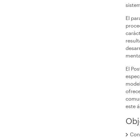
sistem
El pa
proced
caráct
resul
desar
mental
El Po
espec
model
ofrec
comuni
este 
Obj
Cono