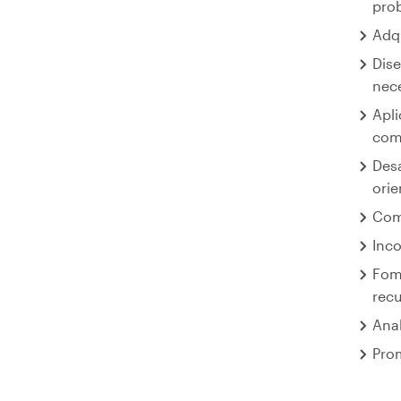
prob
Adqu
Dise
nece
Apli
comu
Desa
ori
Comp
Inco
Fome
recu
Anal
Prom