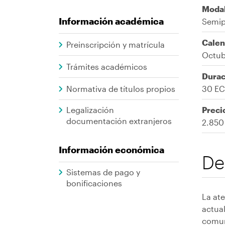
Moda
Información académica
Semip
Calen
Preinscripción y matrícula
Octub
Trámites académicos
Durac
Normativa de títulos propios
30 E
Legalización
Preci
documentación extranjeros
2.850
Información económica
De
Sistemas de pago y
bonificaciones
La ate
actua
comun