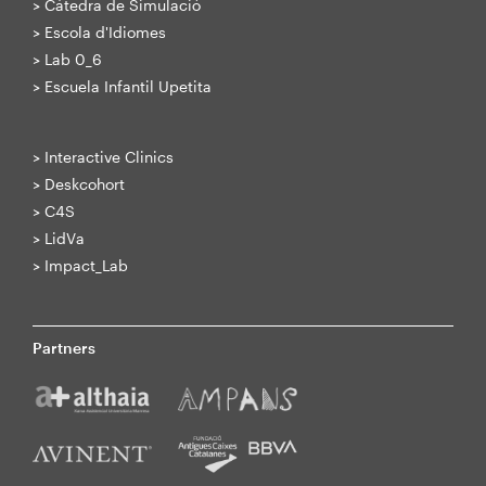
>
Cátedra de Simulació
>
Escola d'Idiomes
>
Lab 0_6
>
Escuela Infantil Upetita
>
Interactive Clinics
>
Deskcohort
>
C4S
>
LidVa
>
Impact_Lab
Partners