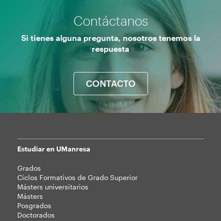
Contáctanos
Si tienes alguna pregunta, nosotros tenemos la
respuesta
CONTACTO
Estudiar en UManresa
Mapa
Grados
web
Ciclos Formativos de Grado Superior
Másters universitarios
Másters
Posgrados
Doctorados