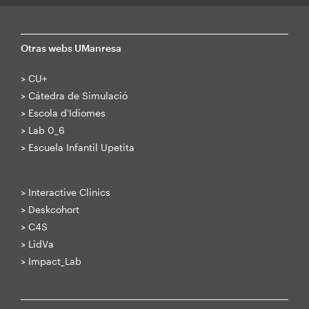
Otras webs UManresa
>
CU+
>
Cátedra de Simulació
>
Escola d'Idiomes
>
Lab 0_6
>
Escuela Infantil Upetita
>
Interactive Clinics
>
Deskcohort
>
C4S
>
LidVa
>
Impact_Lab