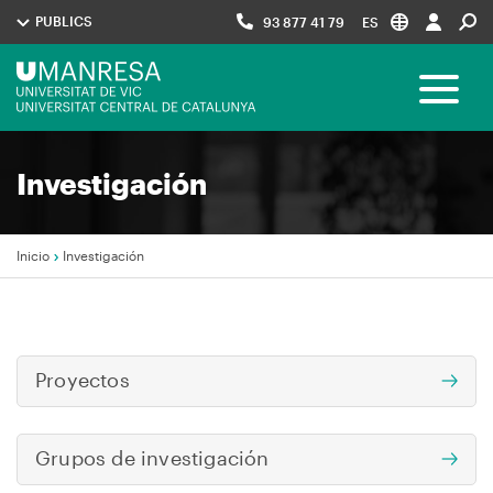
Pasar
PUBLICS
93 877 41 79
ES
al
contenido
Menú
principal
Toggle 
UManresa
Navegació
Investigación
principal
Inicio
Investigación
Sobrescribir
enlaces
de
Proyectos
ayuda
Navegació
a
principal
Grupos de investigación
la