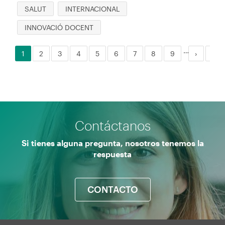
SALUT
INTERNACIONAL
INNOVACIÓ DOCENT
…
Página
1
Página
2
Página
3
Página
4
Página
5
Página
6
Página
7
Página
8
Página
9
Siguient
›
Últ
»
Paginación
actual
página
pág
Contáctanos
Si tienes alguna pregunta, nosotros tenemos la
respuesta
CONTACTO