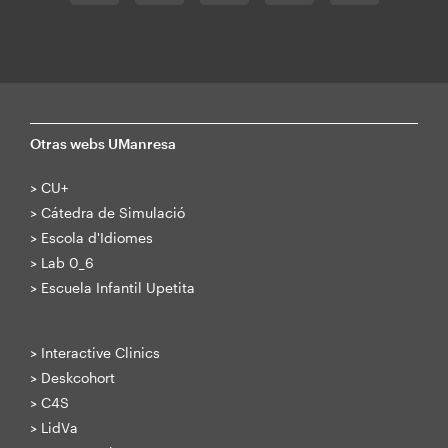
Otras webs UManresa
>
CU+
>
Cátedra de Simulació
>
Escola d'Idiomes
>
Lab 0_6
>
Escuela Infantil Upetita
>
Interactive Clinics
>
Deskcohort
>
C4S
>
LidVa