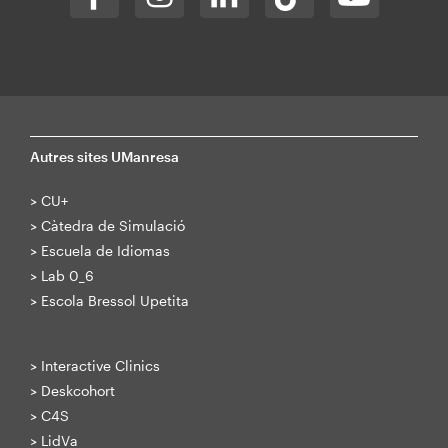
Autres sites UManresa
>
CU+
>
Càtedra de Simulació
>
Escuela de Idiomas
>
Lab 0_6
>
Escola Bressol Upetita
>
Interactive Clinics
>
Deskcohort
>
C4S
>
LidVa