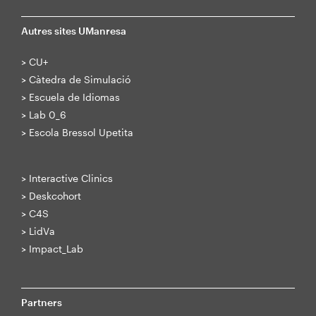
Autres sites UManresa
>
CU+
>
Càtedra de Simulació
>
Escuela de Idiomas
>
Lab 0_6
>
Escola Bressol Upetita
>
Interactive Clinics
>
Deskcohort
>
C4S
>
LidVa
>
Impact_Lab
Partners