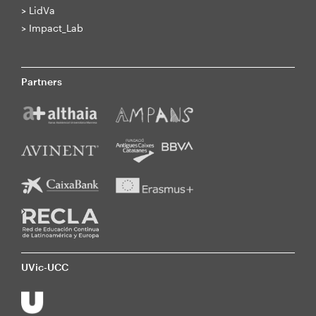
>
LidVa
>
Impact_Lab
Partners
UVic-UCC