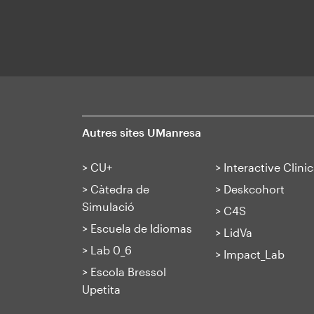
Autres sites UManresa
>
CU+
>
Interactive Clinic
>
Càtedra de
>
Deskcohort
Simulació
>
C4S
>
Escuela de Idiomas
>
LidVa
>
Lab 0_6
>
Impact_Lab
>
Escola Bressol
Upetita