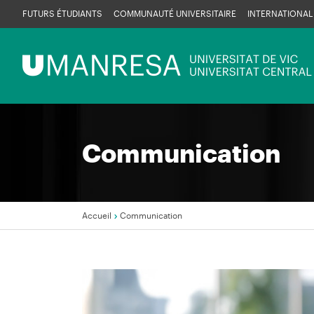
Aller
FUTURS ÉTUDIANTS
COMMUNAUTÉ UNIVERSITAIRE
INTERNATIONAL
au
contenu
Menú
principal
UManresa
Communication
Accueil
Communication
Fil
d'Ariane
Image