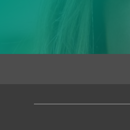
UManresa
Mapa
web