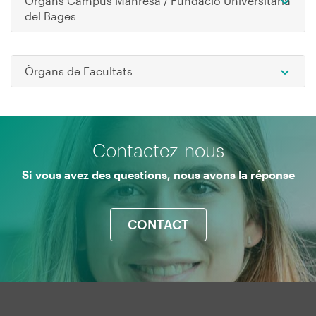
Òrgans Campus Manresa / Fundació Universitària
del Bages
Ope
Òrgans de Facultats
Ope
Contactez-nous
Si vous avez des questions, nous avons la réponse
CONTACT