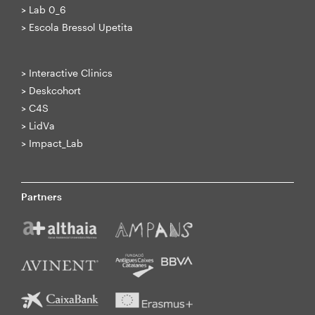
>
Lab 0_6
>
Escola Bressol Upetita
>
Interactive Clinics
>
Deskcohort
>
C4S
>
LidVa
>
Impact_Lab
Partners