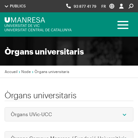
Aller
PUBLICS
93 877 41 79
FR
au
contenu
Menú
principal
Toggle 
UManresa
Navegació
Òrgans universitaris
principal
Accueil
Node
Òrgans universitaris
Fil
d'Ariane
Òrgans universitaris
Òrgans UVic-UCC
Ope