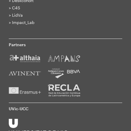
>
Deskcohort
>
C4S
>
LidVa
>
Impact_Lab
Partners
UVic-UCC