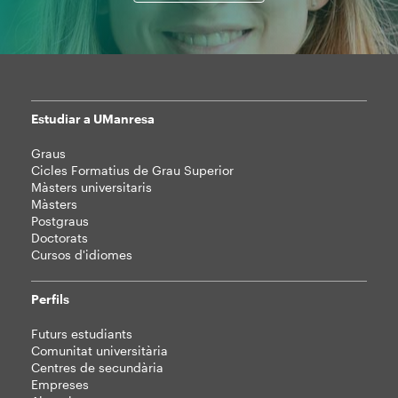
Estudiar a UManresa
Mapa
Graus
web
Cicles Formatius de Grau Superior
Màsters universitaris
Màsters
Postgraus
Doctorats
Cursos d'idiomes
Perfils
Futurs estudiants
Comunitat universitària
Centres de secundària
Empreses