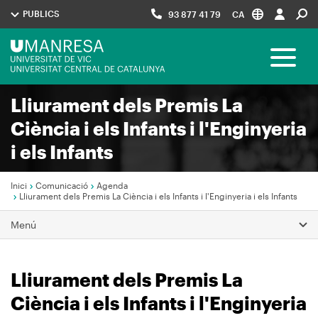
Vés
PUBLICS
93 877 41 79
CA
al
contingut
Menú
Toggle 
UManresa
Lliurament dels Premis La
Navegació
Ciència i els Infants i l'Enginyeria
principal
i els Infants
Inici
Comunicació
Agenda
Lliurament dels Premis La Ciència i els Infants i l'Enginyeria i els Infants
Fil
Menú
d'Ariadna
Lliurament dels Premis La
Ciència i els Infants i l'Enginyeria