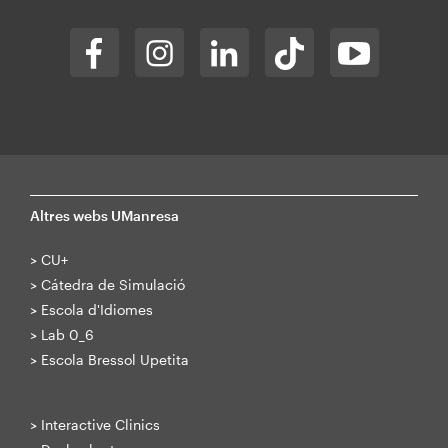
Altres webs UManresa
>
CU+
>
Cátedra de Simulació
>
Escola d'Idiomes
>
Lab 0_6
>
Escola Bressol Upetita
>
Interactive Clinics