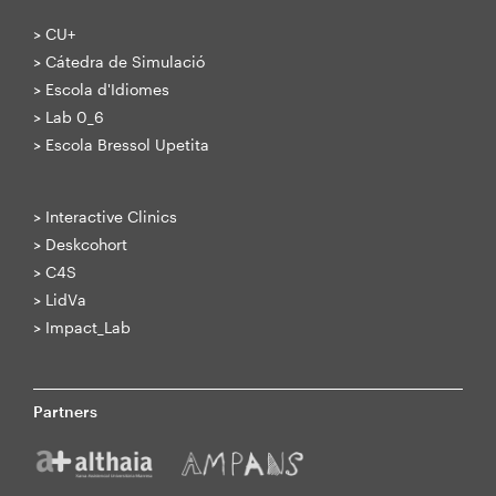
>
CU+
>
Cátedra de Simulació
>
Escola d'Idiomes
>
Lab 0_6
>
Escola Bressol Upetita
>
Interactive Clinics
>
Deskcohort
>
C4S
>
LidVa
>
Impact_Lab
Partners