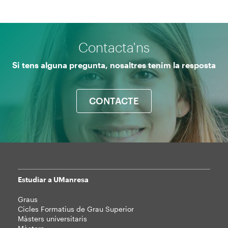
Contacta'ns
Si tens alguna pregunta, nosaltres tenim la resposta
CONTACTE
Estudiar a UManresa
Mapa
Graus
web
Cicles Formatius de Grau Superior
Màsters universitaris