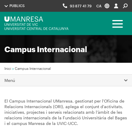
Vés
PUBLICS
93 877 41 79
CA
al
contingut
Menú
Toggle 
UManresa
Navegació
Campus Internacional
principal
Inici
Campus Internacional
Fil
Menú
d'Ariadna
El Campus Internacional UManresa, gestionat per l'Oficina de
Relacions Internacionals (ORI), aplega el conjunt d'activitats,
iniciatives, projectes i serveis relacionats amb l'àmbit de les
relacions internacionals de la Fundació Universitària del Bages
i el campus Manresa de la UVIC-UCC.