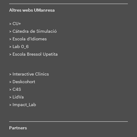
Altres webs UManresa
>
CU+
>
Cátedra de Simulació
>
Escola d'Idiomes
>
Lab 0_6
>
Escola Bressol Upetita
>
Interactive Clinics
>
Deskcohort
>
C4S
>
LidVa
>
Impact_Lab
Partners