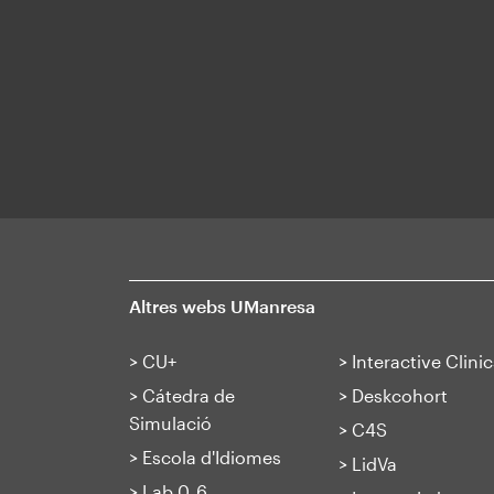
Altres webs UManresa
>
CU+
>
Interactive Clinic
>
Cátedra de
>
Deskcohort
Simulació
>
C4S
>
Escola d'Idiomes
>
LidVa
>
Lab 0_6