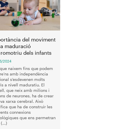
ó
ortància del moviment
la maduració
romotriu dels infants
6/2024
que naixem fins que podem
re’ns amb independència
ional s’esdevenen molts
is a nivell maduratiu. El
ell, que neix amb milions i
ons de neurones, ha de crear
eva xarxa cerebral. Això
ifica que ha de construir les
rents connexions
ològiques que ens permetran
(...)