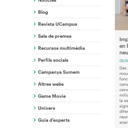
Comunicaci
Blog
Revista UCampus
Sala de premsa
Imp
en 
Recursos multimèdia
neu
Perfils socials
05/0
Des 
Campanya Sumem
mou
func
Altres webs
canv
cerv
mili
Game Movie
la s
sign
Univers
dife
neur
Guia d'experts
anar 