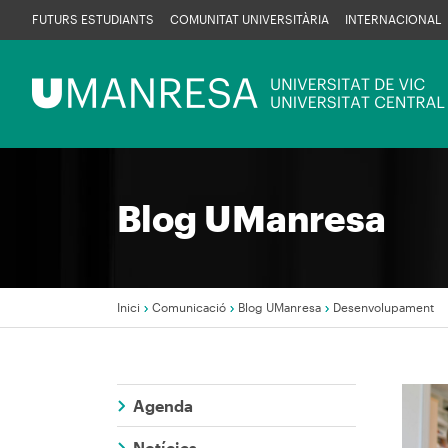
Vés
FUTURS ESTUDIANTS
COMUNITAT UNIVERSITÀRIA
INTERNACIONAL
al
contingut
Menú
UManresa
Blog UManresa
Inici
Comunicació
Blog UManresa
Desenvolupament
Fil
d'Ariadna
Agenda
Imag
Notícies