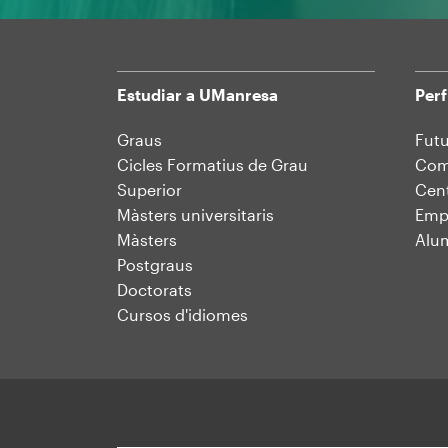
Estudiar a UManresa
Perf
Mapa
Graus
Futu
Cicles Formatius de Grau
Comu
web
Superior
Cent
Màsters universitaris
Emp
Màsters
Alu
Postgraus
Doctorats
Cursos d'idiomes