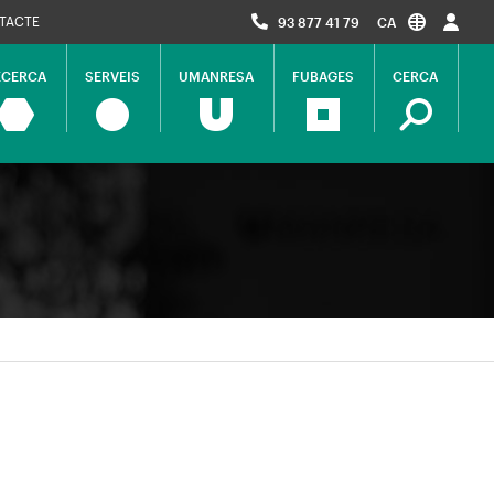
TACTE
93 877 41 79
CA
ECERCA
SERVEIS
UMANRESA
FUBAGES
CERCA
ció
al