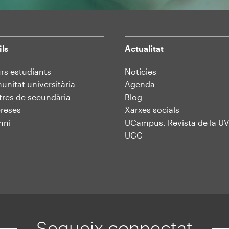
ils
Actualitat
rs estudiants
Notícies
nitat universitària
Agenda
res de secundària
Blog
reses
Xarxes socials
mni
UCampus. Revista de la UV
UCC
Segueix connectat