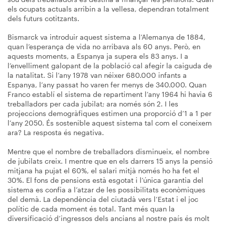
els ocupats actuals arribin a la vellesa, dependran totalment
dels futurs cotitzants.
Bismarck va introduir aquest sistema a l’Alemanya de 1884,
quan l’esperança de vida no arribava als 60 anys. Però, en
aquests moments, a Espanya ja supera els 83 anys. I a
l’envelliment galopant de la població cal afegir la caiguda de
la natalitat. Si l’any 1978 van néixer 680.000 infants a
Espanya, l’any passat ho varen fer menys de 340.000. Quan
Franco establí el sistema de repartiment l’any 1964 hi havia 6
treballadors per cada jubilat; ara només són 2. I les
projeccions demogràfiques estimen una proporció d’1 a 1 per
l’any 2050. És sostenible aquest sistema tal com el coneixem
ara? La resposta és negativa.
Mentre que el nombre de treballadors disminueix, el nombre
de jubilats creix. I mentre que en els darrers 15 anys la pensió
mitjana ha pujat el 60%, el salari mitjà només ho ha fet el
30%. El fons de pensions està esgotat i l’única garantia del
sistema es confia a l’atzar de les possibilitats econòmiques
del demà. La dependència del ciutadà vers l’Estat i el joc
polític de cada moment és total. Tant més quan la
diversificació d’ingressos dels ancians al nostre país és molt