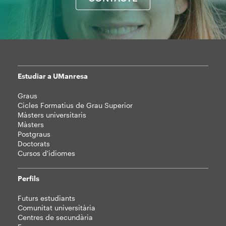
Estudiar a UManresa
Mapa
Graus
web
Cicles Formatius de Grau Superior
Màsters universitaris
Màsters
Postgraus
Doctorats
Cursos d'idiomes
Perfils
Futurs estudiants
Comunitat universitària
Centres de secundària