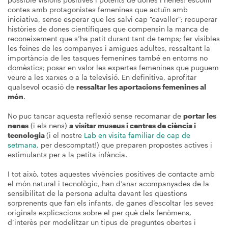
contes amb protagonistes femenines que actuïn amb
iniciativa, sense esperar que les salvi cap "cavaller"; recuperar
històries de dones científiques que compensin la manca de
reconeixement que s’ha patit durant tant de temps; fer visibles
les feines de les companyes i amigues adultes, ressaltant la
importància de les tasques femenines també en entorns no
domèstics; posar en valor les expertes femenines que puguem
veure a les xarxes o a la televisió. En definitiva, aprofitar
qualsevol ocasió de
ressaltar les aportacions femenines al
món
.
No puc tancar aquesta reflexió sense recomanar de
portar les
nenes
(i els nens)
a visitar museus i centres de ciència i
tecnologia
(i el nostre
Lab en visita familiar de cap de
setmana,
per descomptat!) que preparen propostes actives i
estimulants per a la petita infància.
I tot això, totes aquestes vivències positives de contacte amb
el món natural i tecnològic, han d’anar acompanyades de la
sensibilitat de la persona adulta davant les qüestions
sorprenents que fan els infants, de ganes d’escoltar les seves
originals explicacions sobre el per què dels fenòmens,
d’interès per modelitzar un tipus de preguntes obertes i