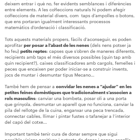
deixem entrar i què no, fer evidents semblances i diferències
entre elements. A les col·leccions naturals hi podem afegir
col·leccions de material divers, com taps d’ampolles o botons,
que ens portaran igualment interessants processos
matemàtics d’ordenació i classificació.
Tots aquests materials propers, fàcils d’aconseguir, es poden
aprofitar
per posar a l’abast de les nenes
(dels nens potser ja
ho feu)
petits reptes
: capses que s’obren de maneres diferents,
recipients amb taps el més diversos possibles (quin tap amb
quin recipient?), caixes classificadores amb cargols, femelles i
peces que encaixen per poder iniciar-se a construir invents,
jocs de muntar i desmuntar tipus Mecano...
També hem de pensar a
convidar les nenes a “ajudar” en les
petites feines domèstiques que tradicionalment s’associen a
rols masculins
: canviar una bombeta, posar oli a una porta
que grinyola, desmuntar un aparell que no funciona, canviar la
pila del rellotge de la cuina, enganxar una peca trencada,
connectar cables, llimar i pintar fustes o tafanejar a l’interior
del capó del cotxe...
Important també tenir cura de donar sempre que sigui
possible visions positives i potents de dones i nenes: escollir