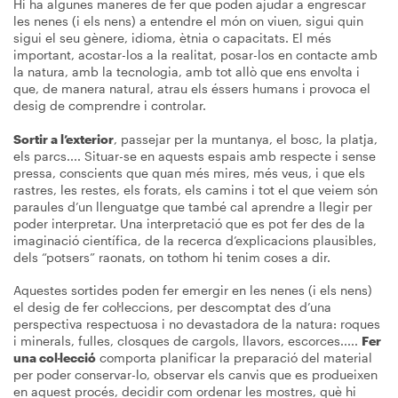
Hi ha algunes maneres de fer que poden ajudar a engrescar
les nenes (i els nens) a entendre el món on viuen, sigui quin
sigui el seu gènere, idioma, ètnia o capacitats. El més
important, acostar-los a la realitat, posar-los en contacte amb
la natura, amb la tecnologia, amb tot allò que ens envolta i
que, de manera natural, atrau els éssers humans i provoca el
desig de comprendre i controlar.
Sortir a l’exterior
, passejar per la muntanya, el bosc, la platja,
els parcs.... Situar-se en aquests espais amb respecte i sense
pressa, conscients que quan més mires, més veus, i que els
rastres, les restes, els forats, els camins i tot el que veiem són
paraules d’un llenguatge que també cal aprendre a llegir per
poder interpretar. Una interpretació que es pot fer des de la
imaginació científica, de la recerca d’explicacions plausibles,
dels “potsers” raonats, on tothom hi tenim coses a dir.
Aquestes sortides poden fer emergir en les nenes (i els nens)
el desig de fer col·leccions, per descomptat des d’una
perspectiva respectuosa i no devastadora de la natura: roques
i minerals, fulles, closques de cargols, llavors, escorces.....
Fer
una col·lecció
comporta planificar la preparació del material
per poder conservar-lo, observar els canvis que es produeixen
en aquest procés, decidir com ordenar les mostres, què hi