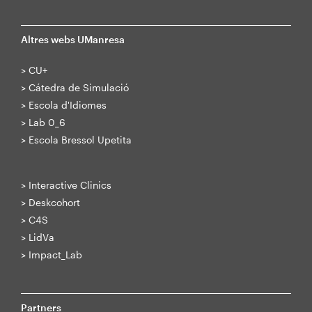
Altres webs UManresa
>
CU+
>
Cátedra de Simulació
>
Escola d'Idiomes
>
Lab 0_6
>
Escola Bressol Upetita
>
Interactive Clinics
>
Deskcohort
>
C4S
>
LidVa
>
Impact_Lab
Partners