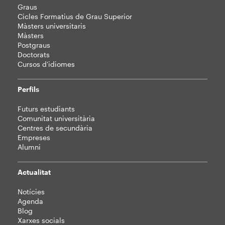
Mapa
Graus
web
Cicles Formatius de Grau Superior
Màsters universitaris
Màsters
Postgraus
Doctorats
Cursos d'idiomes
Perfils
Futurs estudiants
Comunitat universitària
Centres de secundària
Empreses
Alumni
Actualitat
Notícies
Agenda
Blog
Xarxes socials