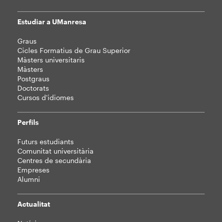
Estudiar a UManresa
Mapa
Graus
web
Cicles Formatius de Grau Superior
Màsters universitaris
Màsters
Postgraus
Doctorats
Cursos d'idiomes
Perfils
Futurs estudiants
Comunitat universitària
Centres de secundària
Empreses
Alumni
Actualitat