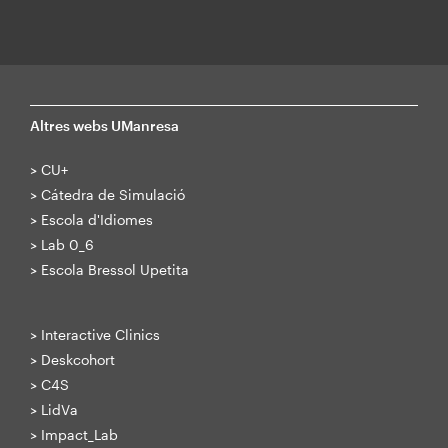
Altres webs UManresa
>
CU+
>
Cátedra de Simulació
>
Escola d'Idiomes
>
Lab 0_6
>
Escola Bressol Upetita
>
Interactive Clinics
>
Deskcohort
>
C4S
>
LidVa
>
Impact_Lab