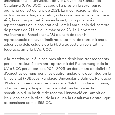
universitaris a la Universitat de Vic-Universitat Central de
Catalunya (UVic-UCC). L'acord s'ha pres en la seva reunió
ordinària del 30 de juny de 2021. La modificació també ha
inclòs canvis adreçats a reforçar la governança de la institució.
Així, la norma permetrà, en endavant, incorporar més
representants de la societat civil, amb l'ampliació del nombre
de patrons de 21 fins a un màxim de 26. La Universitat
Autònoma de Barcelona (UAB) deixarà de tenir-hi
representació en haver finalitzat el termini de transició entre
adscripció dels estudis de la FUB a aquesta universitat i la
federació amb la UVic-UCC.
A la mateixa reunió, s’han pres altres decisions transcendents
per a la institució com ara l’aprovació del Pla estratègic de la
UVic-UCC per al període 2021-2025, un document de definició
d'objectius comuns per a les quatre fundacions que integren la
Universitat (FUBages, Fundació Universitària Balmes, Fundació
d'Estudis Superiors en Ciències de la Salut i Fundació Elisava)
o l’acord per participar com a entitat fundadora en la
constitució d'un institut de recerca i innovació en l'àmbit de
les Ciències de la Vida i de la Salut a la Catalunya Central, que
es coneixerà com a IRIS-CC.