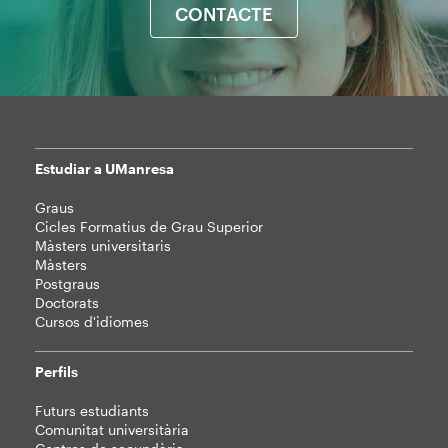
CONTACTE
Estudiar a UManresa
Mapa
Graus
web
Cicles Formatius de Grau Superior
Màsters universitaris
Màsters
Postgraus
Doctorats
Cursos d'idiomes
Perfils
Futurs estudiants
Comunitat universitària