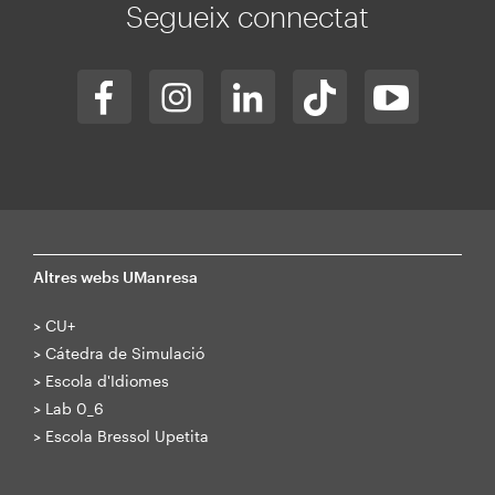
Segueix connectat
Altres webs UManresa
>
CU+
>
Cátedra de Simulació
>
Escola d'Idiomes
>
Lab 0_6
>
Escola Bressol Upetita