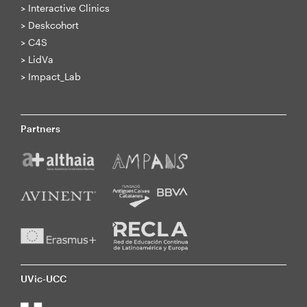
>
Interactive Clinics
>
Deskcohort
>
C4S
>
LidVa
>
Impact_Lab
Partners
UVic-UCC