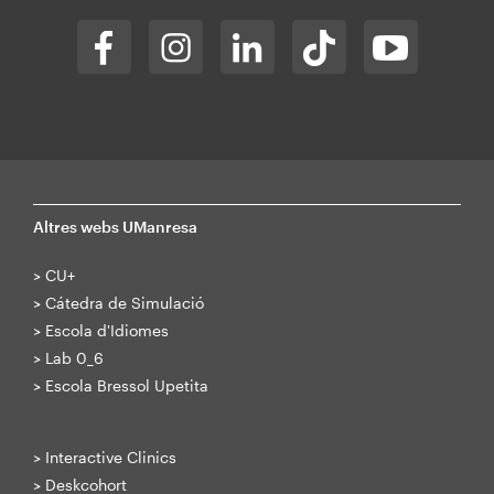
Altres webs UManresa
>
CU+
>
Cátedra de Simulació
>
Escola d'Idiomes
>
Lab 0_6
>
Escola Bressol Upetita
>
Interactive Clinics
>
Deskcohort