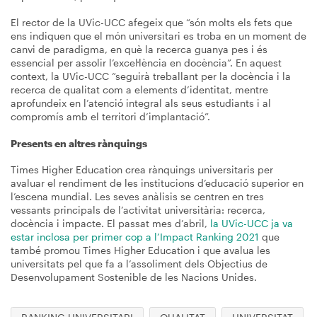
El rector de la UVic-UCC afegeix que “són molts els fets que
ens indiquen que el món universitari es troba en un moment de
canvi de paradigma, en què la recerca guanya pes i és
essencial per assolir l’excel·lència en docència”. En aquest
context, la UVic-UCC “seguirà treballant per la docència i la
recerca de qualitat com a elements d’identitat, mentre
aprofundeix en l’atenció integral als seus estudiants i al
compromís amb el territori d’implantació”.
Presents en altres rànquings
Times Higher Education crea rànquings universitaris per
avaluar el rendiment de les institucions d’educació superior en
l’escena mundial. Les seves anàlisis se centren en tres
vessants principals de l’activitat universitària: recerca,
docència i impacte. El passat mes d’abril,
la UVic-UCC ja va
estar inclosa per primer cop a l’Impact Ranking 2021
que
també promou Times Higher Education i que avalua les
universitats pel que fa a l’assoliment dels Objectius de
Desenvolupament Sostenible de les Nacions Unides.