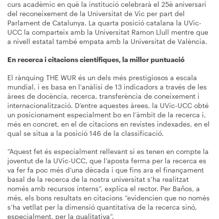
curs acadèmic en què la institució celebrarà el 25è aniversari
del reconeixement de la Universitat de Vic per part del
Parlament de Catalunya. La quarta posició catalana la UVic-
UCC la comparteix amb la Universitat Ramon Llull mentre que
a nivell estatal també empata amb la Universitat de València.
En recerca i citacions científiques, la millor puntuació
El rànquing THE WUR és un dels més prestigiosos a escala
mundial, i es basa en l’anàlisi de 13 indicadors a través de les
àrees de docència, recerca, transferència de coneixement i
internacionalització. D’entre aquestes àrees, la UVic-UCC obté
un posicionament especialment bo en l’àmbit de la recerca i,
més en concret, en el de citacions en revistes indexades, en el
qual se situa a la posició 146 de la classificació.
“Aquest fet és especialment rellevant si es tenen en compte la
joventut de la UVic-UCC, que l’aposta ferma per la recerca es
va fer fa poc més d’una dècada i que fins ara el finançament
basal de la recerca de la nostra universitat s’ha realitzat
només amb recursos interns”, explica el rector. Per Baños, a
més, els bons resultats en citacions “evidencien que no només
s’ha vetllat per la dimensió quantitativa de la recerca sinó,
especialment, per la qualitativa”.