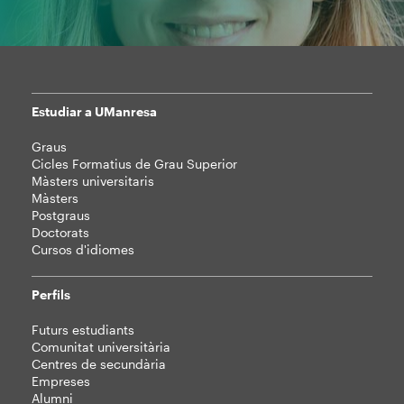
Estudiar a UManresa
Mapa
Graus
web
Cicles Formatius de Grau Superior
Màsters universitaris
Màsters
Postgraus
Doctorats
Cursos d'idiomes
Perfils
Futurs estudiants
Comunitat universitària
Centres de secundària
Empreses
Alumni