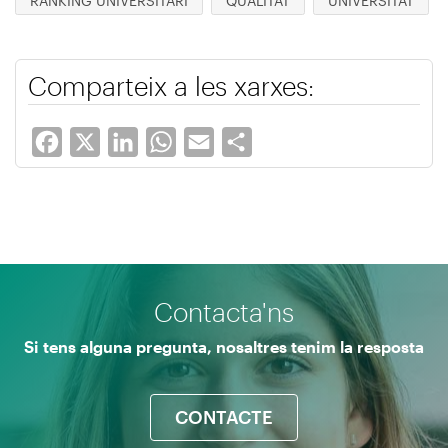
RANKING UNIVERSITARI
QUALITAT
UNIVERSITAT
Comparteix a les xarxes:
Facebook
X
LinkedIn
WhatsApp
Email
Share
Contacta'ns
Si tens alguna pregunta, nosaltres tenim la resposta
CONTACTE