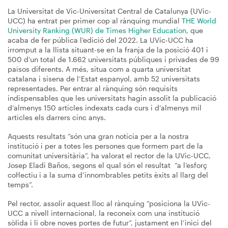
La Universitat de Vic-Universitat Central de Catalunya (UVic-
UCC) ha entrat per primer cop al rànquing mundial
THE World
University Ranking (WUR) de Times Higher Education
, que
acaba de fer pública l’edició del 2022. La UVic-UCC ha
irromput a la llista situant-se en la franja de la posició 401 i
500 d’un total de 1.662 universitats públiques i privades de 99
països diferents. A més, situa com a quarta universitat
catalana i sisena de l’Estat espanyol, amb 52 universitats
representades. Per entrar al rànquing són requisits
indispensables que les universitats hagin assolit la publicació
d’almenys 150 articles indexats cada curs i d’almenys mil
articles els darrers cinc anys.
Aquests resultats “són una gran notícia per a la nostra
institució i per a totes les persones que formem part de la
comunitat universitària”, ha valorat el rector de la UVic-UCC,
Josep Eladi Baños, segons el qual són el resultat “a l’esforç
col·lectiu i a la suma d’innombrables petits èxits al llarg del
temps”.
Pel rector, assolir aquest lloc al rànquing “posiciona la UVic-
UCC a nivell internacional, la reconeix com una institució
sòlida i li obre noves portes de futur”, justament en l’inici del