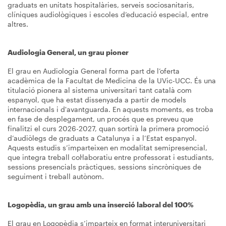
graduats en unitats hospitalàries, serveis sociosanitaris,
clíniques audiològiques i escoles d’educació especial, entre
altres.
Audiologia General, un grau pioner
El grau en Audiologia General forma part de l’oferta
acadèmica de la Facultat de Medicina de la UVic-UCC. És una
titulació pionera al sistema universitari tant català com
espanyol, que ha estat dissenyada a partir de models
internacionals i d'avantguarda. En aquests moments, es troba
en fase de desplegament, un procés que es preveu que
finalitzi el curs 2026-2027, quan sortirà la primera promoció
d’audiòlegs de graduats a Catalunya i a l’Estat espanyol.
Aquests estudis s’imparteixen en modalitat semipresencial,
que integra treball col·laboratiu entre professorat i estudiants,
sessions presencials pràctiques, sessions sincròniques de
seguiment i treball autònom.
Logopèdia, un grau amb una inserció laboral del 100%
El grau en Logopèdia s’imparteix en format interuniversitari