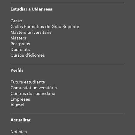
Estudiar a UManresa
Mapa
Graus
web
Cicles Formatius de Grau Superior
Màsters universitaris
Màsters
Postgraus
Doctorats
Cursos d'idiomes
Perfils
Futurs estudiants
Comunitat universitària
Centres de secundària
Empreses
Alumni
Actualitat
Notícies