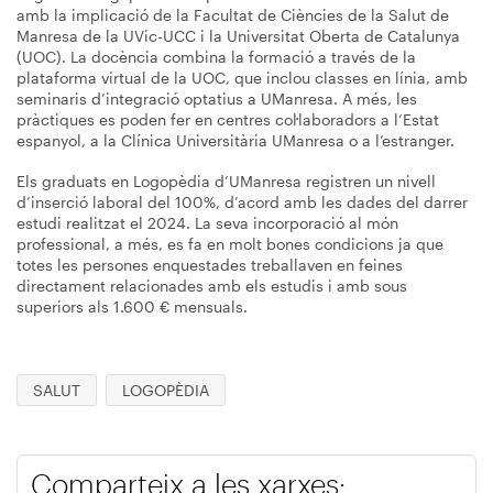
amb la implicació de la Facultat de Ciències de la Salut de
Manresa de la UVic-UCC i la Universitat Oberta de Catalunya
(UOC). La docència combina la formació a través de la
plataforma virtual de la UOC, que inclou classes en línia, amb
seminaris d’integració optatius a UManresa. A més, les
pràctiques es poden fer en centres col·laboradors a l’Estat
espanyol, a la Clínica Universitària UManresa o a l’estranger.
Els graduats en Logopèdia d’UManresa registren un nivell
d’inserció laboral del 100%, d’acord amb les dades del darrer
estudi realitzat el 2024. La seva incorporació al món
professional, a més, es fa en molt bones condicions ja que
totes les persones enquestades treballaven en feines
directament relacionades amb els estudis i amb sous
superiors als 1.600 € mensuals.
SALUT
LOGOPÈDIA
Comparteix a les xarxes: