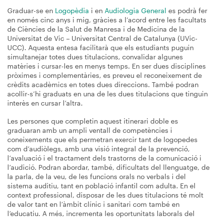
Graduar-se en
Logopèdia
i en
Audiologia General
es podrà fer
en només cinc anys i mig, gràcies a l’acord entre les facultats
de Ciències de la Salut de Manresa i de Medicina de la
Universitat de Vic – Universitat Central de Catalunya (UVic-
UCC). Aquesta entesa facilitarà que els estudiants puguin
simultanejar totes dues titulacions, convalidar algunes
matèries i cursar-les en menys temps. En ser dues disciplines
pròximes i complementàries, es preveu el reconeixement de
crèdits acadèmics en totes dues direccions. També podran
acollir-s’hi graduats en una de les dues titulacions que tinguin
interès en cursar l’altra.
Les persones que completin aquest itinerari doble es
graduaran amb un ampli ventall de competències i
coneixements que els permetran exercir tant de logopedes
com d’audiòlegs, amb una visió integral de la prevenció,
l’avaluació i el tractament dels trastorns de la comunicació i
l’audició. Podran abordar, també, dificultats del llenguatge, de
la parla, de la veu, de les funcions orals no verbals i del
sistema auditiu, tant en població infantil com adulta. En el
context professional, disposar de les dues titulacions té molt
de valor tant en l’àmbit clínic i sanitari com també en
l’educatiu. A més, incrementa les oportunitats laborals del