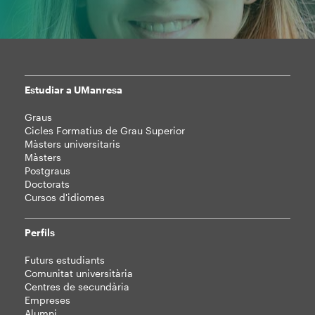
Estudiar a UManresa
Mapa
Graus
web
Cicles Formatius de Grau Superior
Màsters universitaris
Màsters
Postgraus
Doctorats
Cursos d'idiomes
Perfils
Futurs estudiants
Comunitat universitària
Centres de secundària
Empreses
Alumni