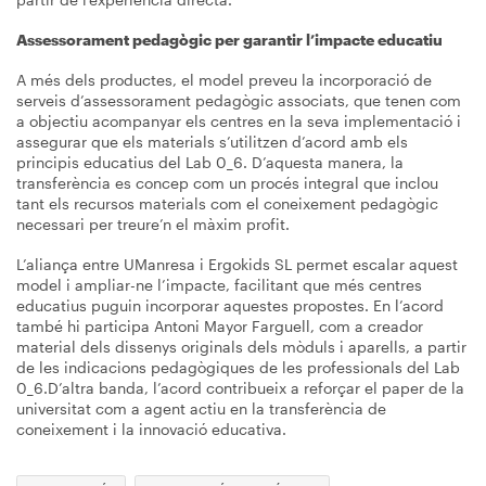
Assessorament pedagògic per garantir l’impacte educatiu
A més dels productes, el model preveu la incorporació de
serveis d’assessorament pedagògic associats, que tenen com
a objectiu acompanyar els centres en la seva implementació i
assegurar que els materials s’utilitzen d’acord amb els
principis educatius del Lab 0_6. D’aquesta manera, la
transferència es concep com un procés integral que inclou
tant els recursos materials com el coneixement pedagògic
necessari per treure’n el màxim profit.
L’aliança entre UManresa i Ergokids SL permet escalar aquest
model i ampliar-ne l’impacte, facilitant que més centres
educatius puguin incorporar aquestes propostes. En l’acord
també hi participa Antoni Mayor Farguell, com a creador
material dels dissenys originals dels mòduls i aparells, a partir
de les indicacions pedagògiques de les professionals del Lab
0_6.D’altra banda, l’acord contribueix a reforçar el paper de la
universitat com a agent actiu en la transferència de
coneixement i la innovació educativa.