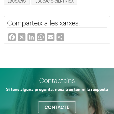
EDUCACIÓ
EDUCACIÓ CIENTÍFICA
Comparteix a les xarxes:
Facebook
X
LinkedIn
WhatsApp
Email
Share
Contacta'ns
Si tens alguna pregunta, nosaltres tenim la resposta
CONTACTE