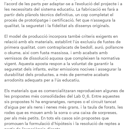
l’acord de les parts per adaptar-se a l’evolució del projecte i a
les necessitats del sistema educatiu. La fabricació es farà a
partir dels plànols tècnics definitius, un cop completat el
procés de prototipatge i certificació, fet que n’assegura la
qualitat, la seguretat i la fidelitat als dissenys originals.
El model de producció incorpora també criteris exigents en
relació amb els materials, establint l’ús exclusiu de fustes de
primera qualitat, com contraplacats de bedoll, auró, pollancre
o okume, així com fusta massissa, i amb acabats amb
vernissos de dissolució aquosa que compleixen la normativa
vigent. Aquesta aposta respon a la voluntat de garantir la
seguretat dels infants, evitar emissions nocives i assegurar la
durabilitat dels productes, a més de permetre acabats
arrodonits adequats per a l’ús educatiu.
Els materials que es comercialitzaran reprodueixen algunes de
les propostes més consolidades del Lab 0_6. Entre aquestes
sis propostes hi ha engranatges, rampes o el circuit tancat
d’aigua per als nens i nenes més grans, i la taula de forats, les
rodes que es mouen amb la sorra o una caixa de sorpreses,
per als més petits. En tots els casos són propostes que
promouen la formulació d’hipòtesis i la resolució de reptes a
partir de l’experiència directa.