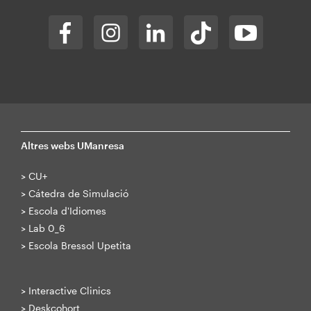
Altres webs UManresa
>
CU+
>
Cátedra de Simulació
>
Escola d'Idiomes
>
Lab 0_6
>
Escola Bressol Upetita
>
Interactive Clinics
>
Deskcohort