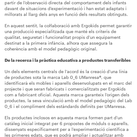
partir de l’observació directa del comportament dels infants
davant de situacions d’experimentació i han estat adaptats i
millorats al llarg dels anys en funció dels resultats obtinguts.
En aquest sentit, la col·laboració amb Ergokids permet garantir
una producció especialitzada que manté els criteris de
qualitat, seguretat i funcionalitat propis d’un equipament
destinat a la primera infància, alhora que assegura la
coherència amb el model pedagògic original.
De la recerca i la pràctica educativa a productes transferibles
Un dels elements centrals de l’acord és la creació d’una línia
de productes sota la marca Lab 0_6 UManresa®, que
identificarà els mobles i aparells desenvolupats en el marc del
projecte i que seran fabricats i comercialitzats per Ergokids
com a fabricant oficial. Aquesta marca garanteix l’origen dels
productes, la seva vinculació amb el model pedagògic del Lab
0_6 i el compliment dels estàndards definits per UManresa.
Els productes inclosos en aquesta marca formen part d’un
catàleg inicial integrat per 6 propostes de mòduls o aparells,
dissenyats específicament per a l’experimentació científica a
les primeres edats, que es podrà ampliar i actualitzar amb