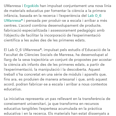
UManresa i
Ergokids
han impulsat conjuntament una nova línia
de materials educatius per fomentar la ciència a la primera
infància, basada en la recerca i l’experiència del
Lab 0_6
UManresa®
i pensada per produir-se a escala i arribar a més
centres. L’acord combina desenvolupament de producte,
fabricació especialitzada i assessorament pedagògic amb
l’objectiu de facilitar la incorporació de l’experimentació
científica a les aules des de les primeres edats.
El Lab 0_6 UManresa®, impulsat pels estudis d’Educació de la
Facultat de Ciències Socials de Manresa, ha desenvolupat al
llarg de la seva trajectòria un conjunt de propostes per acostar
la ciència als infants des de les primeres edats, a partir de
l’experimentació, la manipulació i la descoberta. Aquest
treball s’ha concretat en una sèrie de mòduls i aparells que,
fins ara, es produïen de manera artesanal i que, amb aquest
acord, podran fabricar-se a escala i arribar a nous contextos
educatius.
La iniciativa representa un pas rellevant en la transferència de
coneixement universitari, ja que transforma en recursos
educatius tangibles l’expertesa acumulada en la pràctica
educativa i en la recerca. Els materials han estat dissenyats a