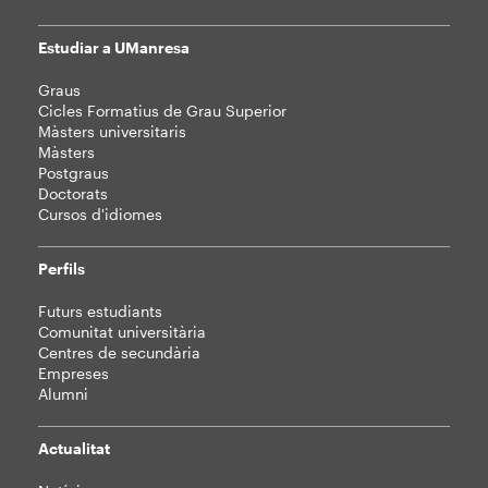
Estudiar a UManresa
Mapa
Graus
web
Cicles Formatius de Grau Superior
Màsters universitaris
Màsters
Postgraus
Doctorats
Cursos d'idiomes
Perfils
Futurs estudiants
Comunitat universitària
Centres de secundària
Empreses
Alumni
Actualitat