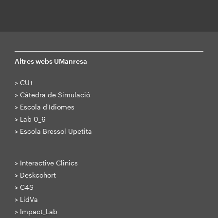
Altres webs UManresa
>
CU+
>
Cátedra de Simulació
>
Escola d'Idiomes
>
Lab 0_6
>
Escola Bressol Upetita
>
Interactive Clinics
>
Deskcohort
>
C4S
>
LidVa
>
Impact_Lab