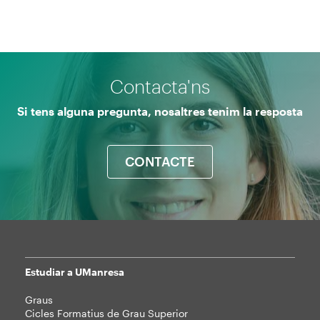
Contacta'ns
Si tens alguna pregunta, nosaltres tenim la resposta
CONTACTE
Estudiar a UManresa
Mapa
Graus
web
Cicles Formatius de Grau Superior