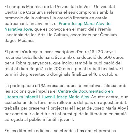
El campus Manresa de la Universitat de Vic – Universitat
Central de Catalunya referma el seu compromís amb la
promoció de la cultura i la creació literària en català
patrocinant, un any més, el
Premi Josep Maria Aloy de
Narrativa Jove
, que es convoca en el marc dels Premis
Lacetània de les Arts i la Cultura, coordinats per Òmnium
Bages-Moianès.
El premi s’adreça a joves escriptors d’entre 16 i 20 anys i
reconeix treballs de narrativa amb una dotació de 500 euros
per a l’obra guanyadora, que inclou també la publicació del
relat al diari Regió7, i de 200 euros per al treball finalista. El
termini de presentació d’originals finalitza el 16 d’octubre.
La participació d’UManresa en aquesta iniciativa s’alinea amb
les accions que impulsa el
Centre de Documentació en
Literatura Infantil i Juvenil Josep Maria Aloy
. Aquest centre, que
custodia un dels fons més rellevants del país en aquest àmbit,
treballa per preservar i projectar el llegat de Josep Maria Aloy i
per contribuir a la difusió i al prestigi de la literatura en català
adreçada al públic infantil i juvenil.
En les diferents edicions celebrades fins ara, el premi ha