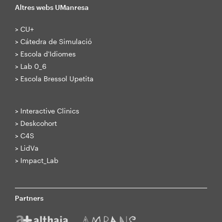
Altres webs UManresa
>
CU+
>
Cátedra de Simulació
>
Escola d'Idiomes
>
Lab 0_6
>
Escola Bressol Upetita
>
Interactive Clinics
>
Deskcohort
>
C4S
>
LidVa
>
Impact_Lab
Partners