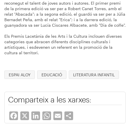
reconegut el talent de joves autors i autores. El primer premi
de la primera edició va ser per a Robert Canet Torres, amb el
relat "Abacada"; a la segona edició, el guardó va ser per a Júlia
Bernadet Peña, amb el relat "Erica"; i a la darrera edició, la
guanyadora va ser Lucía Ciscares Albacete, amb "Dia de col·le".
Els Premis Lacetània de les Arts i la Cultura inclouen diverses
categories que abracen diferents disciplines culturals i
artístiques, i esdevenen un referent en la promoció de la
cultura al territori.
ESPAI ALOY
EDUCACIÓ
LITERATURA INFANTIL
Comparteix a les xarxes:
Facebook
X
LinkedIn
WhatsApp
Email
Share