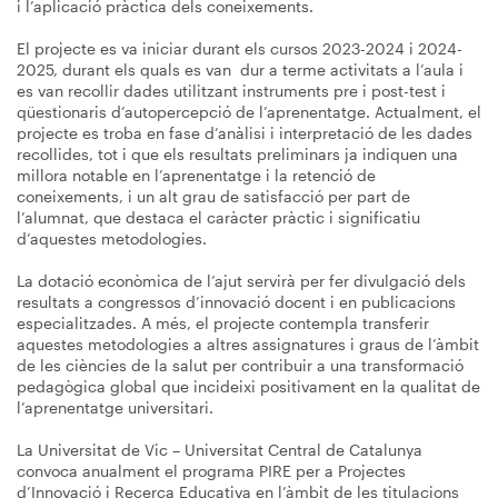
i l’aplicació pràctica dels coneixements.
El projecte es va iniciar durant els cursos 2023-2024 i 2024-
2025, durant els quals es van dur a terme activitats a l’aula i
es van recollir dades utilitzant instruments pre i post-test i
qüestionaris d’autopercepció de l’aprenentatge. Actualment, el
projecte es troba en fase d’anàlisi i interpretació de les dades
recollides, tot i que els resultats preliminars ja indiquen una
millora notable en l’aprenentatge i la retenció de
coneixements, i un alt grau de satisfacció per part de
l’alumnat, que destaca el caràcter pràctic i significatiu
d’aquestes metodologies.
La dotació econòmica de l’ajut servirà per fer divulgació dels
resultats a congressos d’innovació docent i en publicacions
especialitzades. A més, el projecte contempla transferir
aquestes metodologies a altres assignatures i graus de l’àmbit
de les ciències de la salut per contribuir a una transformació
pedagògica global que incideixi positivament en la qualitat de
l’aprenentatge universitari.
La Universitat de Vic – Universitat Central de Catalunya
convoca anualment el programa PIRE per a Projectes
d’Innovació i Recerca Educativa en l’àmbit de les titulacions