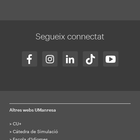
Segueix connectat
Altres webs UManresa
>
CU+
>
Cátedra de Simulació
>
Escola d'Idiomes