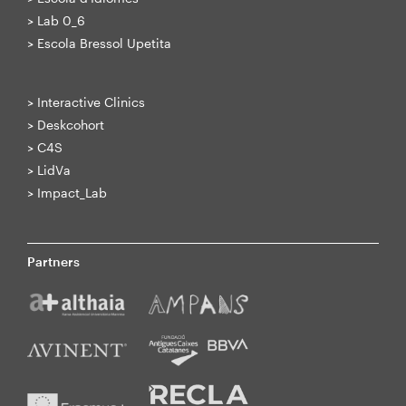
>
Lab 0_6
>
Escola Bressol Upetita
>
Interactive Clinics
>
Deskcohort
>
C4S
>
LidVa
>
Impact_Lab
Partners