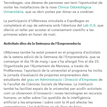
Tecnobages, una desena de persones van tenir l’oportunitat de
visitar les instal·lacions de la nova
Clínica Odontològica
Universitària
, que va obrir portes per donar-se a conèixer.
La participació d’UManresa vinculada a ExpoBages es
completarà el cap de setmana amb l’obertura del
Lab 0_6
, que
oferirà un taller per acostar el coneixement científic a les
primeres edats en horari de matí.
Activitats dins de la Setmana de l’Emprenedoria
UManresa també ha estat present en el programa d’activitats
de la setena edició de la Setmana de l’Emprenedoria, que va
començar el dia 19 de maig i que s’ha allargat fins al dia 23.
Organitzada per l’Ajuntament de Manresa, a través de
ProManresa, l’aportació de la universitat al programa ha inclòs
la jornada d’avaluació de projectes emprenedors dels
estudiants del
grau en Administració i Direcció d’Empreses
de
la Facultat de Ciències Socials de Manresa. La institució
també ha facilitat espais de la universitat per acollir activitats
com un showroom d’innovació i noves tecnologies en recursos
humans; un taller sobre l’ús quotidià de la intel·ligència
artificial a les empreses i sobre com la IA pot afectar les
competències i les habilitats en els llocs de feina.