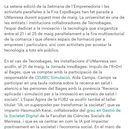
La setena edició de la Setmana de l’Emprenedoria i les
activitats paral·leles a la Fira ExpoBages han fet parada a
UManresa durant aquest mes de maig. La universitat és una de
les entitats i institucions col·laboradores de Tecnobages,
l'espai dedicat a la innovació i la tecnologia que s'organitza
entre el 21 i el 25 de maig paral·lelament a la fira multisectorial
de la comarca i que ofereix espais de formació per a
empreses i particulars, així com activitats per acostar la
tecnologia a tots els públics.
En el cas de Tecnobages, les instal·lacions d’UManresa van
acollir, el 21 de maig, la Jornada InnoBages: Impuls de l'R+D+I
al Bages, que va comptar amb la participació de la
responsable de
CISARC Simulació
, Aida Camps. Camps va
participar en una taula rodona sobre la recerca en salut i
atenció a les persones del Bages amb la ponència "Recerca
aplicada i simulació per a la innovació en serveis de salut i
socials". L’Espai Àgora de la FUB2 va acollir també el taller
titulat “IA: un superpoder per transformar la societat”, que va
impartir Hasmuckh Kerai, col·laborador del
grau en Gestió de
la Societat Digital
de la Facultat de Ciències Socials de
Manresa, i que es va centrar en com la IA pot impactar
positivament en la societat i l'economia social. En el marc de