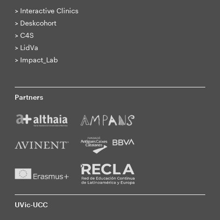
>
Interactive Clinics
>
Deskcohort
>
C4S
>
LidVa
>
Impact_Lab
Partners
UVic-UCC