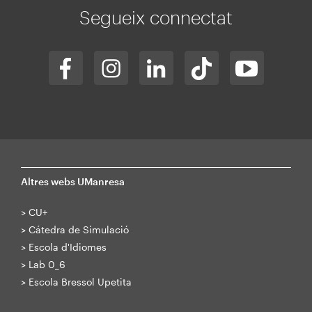
Segueix connectat
Altres webs UManresa
>
CU+
>
Cátedra de Simulació
>
Escola d'Idiomes
>
Lab 0_6
>
Escola Bressol Upetita