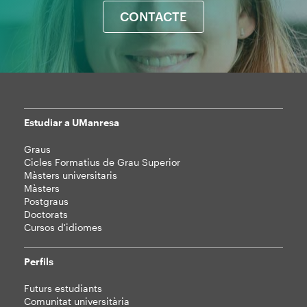
CONTACTE
Estudiar a UManresa
Mapa
Graus
web
Cicles Formatius de Grau Superior
Màsters universitaris
Màsters
Postgraus
Doctorats
Cursos d'idiomes
Perfils
Futurs estudiants
Comunitat universitària