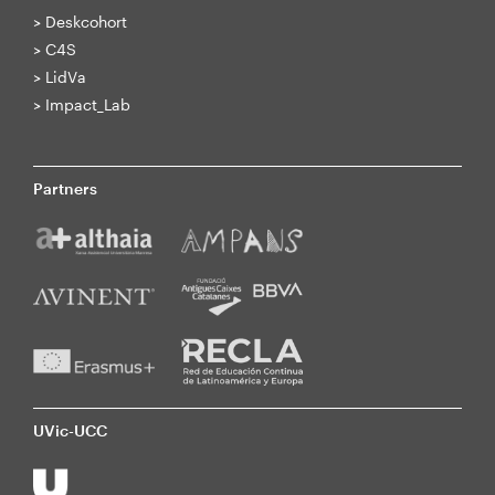
>
Deskcohort
>
C4S
>
LidVa
>
Impact_Lab
Partners
UVic-UCC