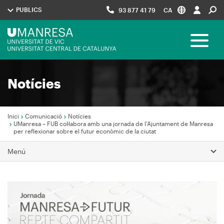
Vés
PUBLICS
93 877 41 79
CA
al
contingut
Menú
Toggle 
UManresa
Navegació
Notícies
principal
Inici
Comunicació
Notícies
UManresa – FUB col·labora amb una jornada de l’Ajuntament de Manresa
per reflexionar sobre el futur econòmic de la ciutat
Fil
d'Ariadna
Menú
Imagen