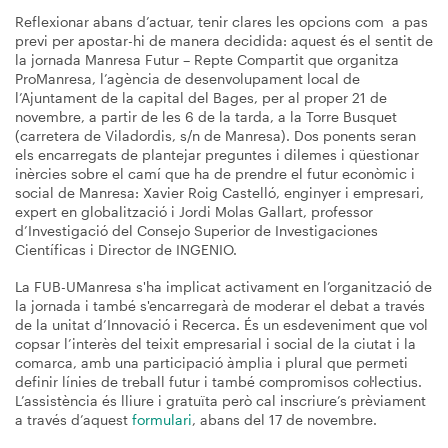
Reflexionar abans d’actuar, tenir clares les opcions com a pas
previ per apostar-hi de manera decidida: aquest és el sentit de
la jornada Manresa Futur – Repte Compartit que organitza
ProManresa, l’agència de desenvolupament local de
l’Ajuntament de la capital del Bages, per al proper 21 de
novembre, a partir de les 6 de la tarda, a la Torre Busquet
(carretera de Viladordis, s/n de Manresa). Dos ponents seran
els encarregats de plantejar preguntes i dilemes i qüestionar
inèrcies sobre el camí que ha de prendre el futur econòmic i
social de Manresa: Xavier Roig Castelló, enginyer i empresari,
expert en globalització i Jordi Molas Gallart, professor
d’Investigació del Consejo Superior de Investigaciones
Científicas i Director de INGENIO.
La FUB-UManresa s'ha implicat activament en l’organització de
la jornada i també s'encarregarà de moderar el debat a través
de la unitat d’Innovació i Recerca. És un esdeveniment que vol
copsar l’interès del teixit empresarial i social de la ciutat i la
comarca, amb una participació àmplia i plural que permeti
definir línies de treball futur i també compromisos col·lectius.
L’assistència és lliure i gratuïta però cal inscriure’s prèviament
a través d’aquest
formulari
, abans del 17 de novembre.