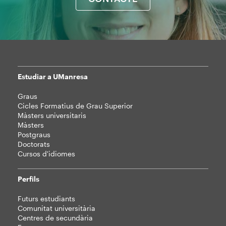
Estudiar a UManresa
Mapa
Graus
web
Cicles Formatius de Grau Superior
Màsters universitaris
Màsters
Postgraus
Doctorats
Cursos d'idiomes
Perfils
Futurs estudiants
Comunitat universitària
Centres de secundària