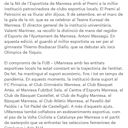
de la Nit de l’Esportista de Manresa amb el Premi a la millor
institució patrocinadora de clubs esportius locals. El Premi al
Patrocini es va lliurar ahir dijous, 9 de setembre, en el marc de
la gala de la nit, que es va celebrar al Teatre Kursaal de
Manresa. El director general de la institució universitària,
Valentí Martínez, va recollir la distinció de mans del regidor
d’Esports de l’Ajuntament de Manresa, Antoni Massegú. En
aquesta edició, el guardó al millor esportista va ser per al
gimnasta Thierno Boubacar Diallo, que va debutar als Jocs
Olímpics de Tòquio.
El compromís de la FUB – UManresa amb les entitats
esportives locals ha estat constant en la trajectòria de l’entitat.
De fet, ha mantingut el suport econòmic, fins i tot en temps de
pandèmia. En aquests moments, la institució dona suport al
FC Pirinaica, el Club Gimnàstic Manresa, al Club Bàsquet
Artés, el Manresa Fubtbol Sala, el Centre d’Esports Manresa, el
Club de Bàsquet Castellet, el Club de Rugby Manresa, el
Bàsquet Manresa, el Club Atlètic Manresa, al Pavelló del
Paidós i a Tot Pàdel de Castellgalí. A més d’aquests ajuts,
UManresa també col·labora en esdeveniments esportius, com
el pas de la Volta Ciclista a Catalunya per Manresa o el partit
de waterpolo que va enfrontar les seleccions femenines de
Catalunya i dels EUA.