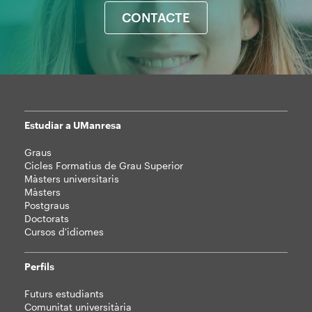
CONTACTE
Estudiar a UManresa
Mapa
Graus
web
Cicles Formatius de Grau Superior
Màsters universitaris
Màsters
Postgraus
Doctorats
Cursos d'idiomes
Perfils
Futurs estudiants
Comunitat universitària