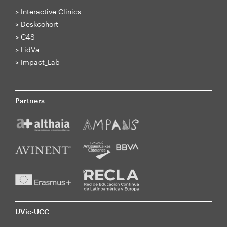
>
Interactive Clinics
>
Deskcohort
>
C4S
>
LidVa
>
Impact_Lab
Partners
UVic-UCC