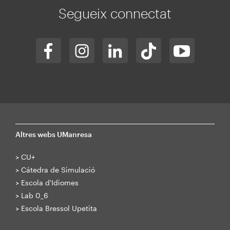
Segueix connectat
Altres webs UManresa
>
CU+
>
Cátedra de Simulació
>
Escola d'Idiomes
>
Lab 0_6
>
Escola Bressol Upetita