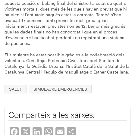
aquesta ocasió, el balanç final del sinistre ha estat de quatre
víctimes mortals, dues més de les que s'havien previst que hi
haurien si l'actuació hagués estat la correcta. També s'han
evacuat 17 persones amb pronòstic molt greu, quan
inicialment n'estaven previstes només 12. L'error més greu és
que les dades finals no han concordat i que en el procés
d'evacuació s'han acabat perdent i no registrant una vintena
de persones.
El simulacre ha estat possible gràcies a la col·laboració dels
voluntaris, Creu Roja, Protecció Civil, Transport Sanitari de
Catalunya, la Guàrdia Urbana, l'Institut Català de la Salut de la
Catalunya Central i l'equip de maquillatge d'Esther Castellana.
SALUT
SIMULACRE EMERGÈNCIES
Comparteix a les xarxes:
Facebook
X
LinkedIn
WhatsApp
Email
Share