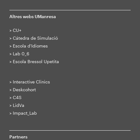
Altres webs UManresa
>
CU+
>
Cátedra de Simulació
>
Escola d'Idiomes
>
Lab 0_6
>
Escola Bressol Upetita
>
Interactive Clinics
>
Deskcohort
>
C4S
>
LidVa
>
Impact_Lab
Partners