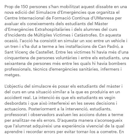
Prop de 150 persones s'han mobilitzat aquest dissabte en una
nova edició del Simulacre d'Emergències que organitza el
Centre Internacional de Formació Contínua d'UManresa per
avaluar els coneixements dels estudiants del Màster
d'Emergències Extrahospitalàries i dels alumnes del curs
d'Incidents de Múltiples Víctimes i Catàstrofes. En aquesta
ocasió, l'acció ha consistit en simular un xoc entre un vehicle i
un tren i s'ha dut a terme a les instal·lacions de Can Padró, a
Sant Vicenç de Castellet. Entre les víctimes hi havia més d'una
cinquantena de persones voluntàries i entre els estudiants, una
seixantena de persones més entre les quals hi havia bombers
professionals, tècnics d'emergències sanitàries, infermers i
metges.
L'objectiu del simulacre és posar els estudiants del màster i
del curs en una situació similar a la que es produiria en un
accident real. La intenció és que els estudiants es vegin
desbordats i que això interfereixi en les seves decisions i
actuacions. Posteriorment a la intervenció, estudiants,
professorat i observadors avaluen les accions dutes a terme
per analitzar-ne els errors. D'aquesta manera s'aconsegueix
que l'alumnat adquireixi una experiència vivencial de la qual
aprendre i recordar errors per evitar tornar-los a cometre. En