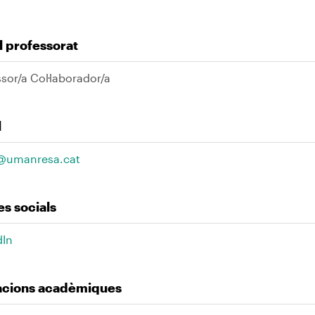
l professorat
sor/a Col·laborador/a
l
@umanresa.cat
s socials
dIn
lacions acadèmiques