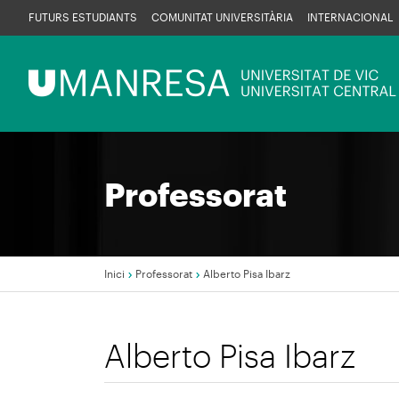
Vés
FUTURS ESTUDIANTS
COMUNITAT UNIVERSITÀRIA
INTERNACIONAL
al
contingut
Menú
UManresa
Professorat
Inici
Professorat
Alberto Pisa Ibarz
Fil
Alberto Pisa Ibarz
d'Ariadna