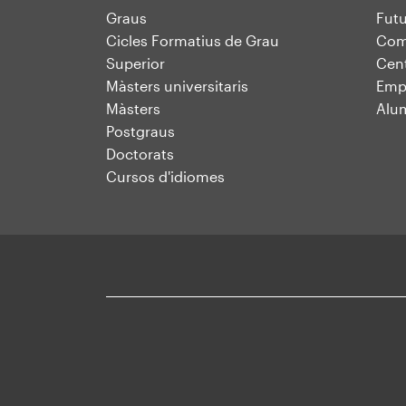
Mapa
Graus
Futu
Cicles Formatius de Grau
Comu
web
Superior
Cent
Màsters universitaris
Emp
Màsters
Alu
Postgraus
Doctorats
Cursos d'idiomes