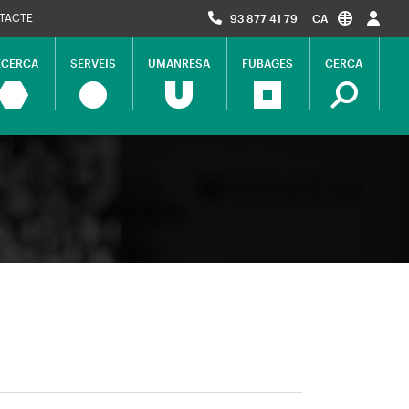
TACTE
93 877 41 79
CA
ECERCA
SERVEIS
UMANRESA
FUBAGES
CERCA
ció
al