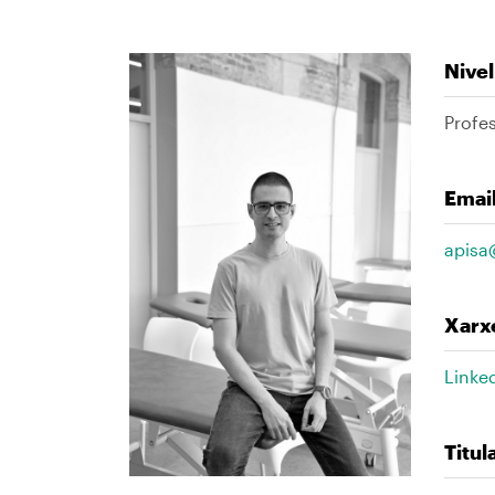
Nivel
Imagen
Profes
Emai
apisa
Xarxe
Linke
Titu