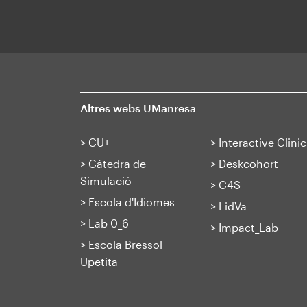
Altres webs UManresa
>
CU+
>
Interactive Clinic
>
Cátedra de
>
Deskcohort
Simulació
>
C4S
>
Escola d'Idiomes
>
LidVa
>
Lab 0_6
>
Impact_Lab
>
Escola Bressol
Upetita