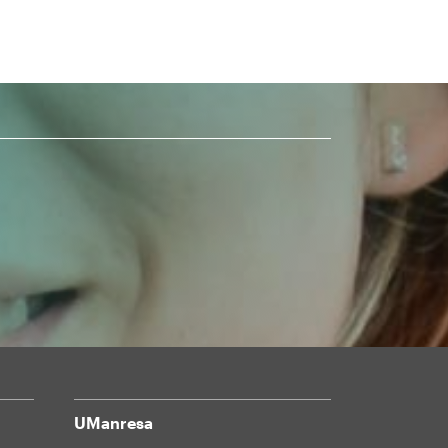
UManresa