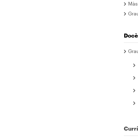
Màst
Grau
Docè
Grau
Currí