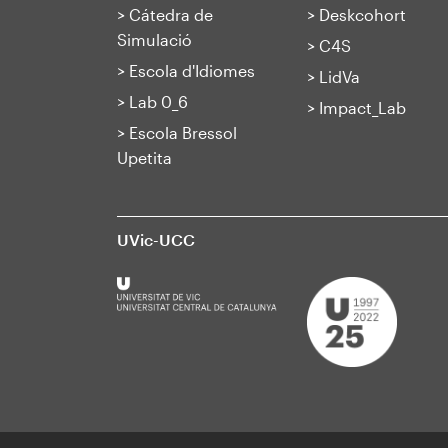
>
Cátedra de
>
Deskcohort
Simulació
>
C4S
>
Escola d'Idiomes
>
LidVa
>
Lab 0_6
>
Impact_Lab
>
Escola Bressol
Upetita
UVic-UCC