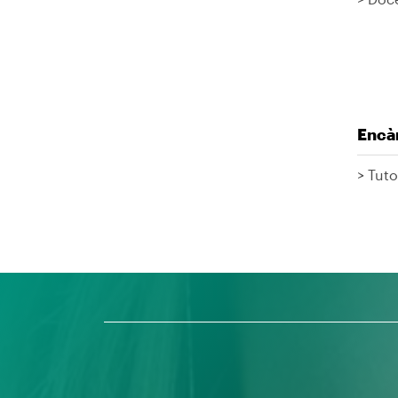
Encà
> Tut