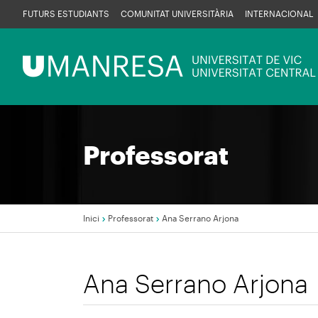
Vés
FUTURS ESTUDIANTS
COMUNITAT UNIVERSITÀRIA
INTERNACIONAL
al
contingut
Menú
UManresa
Professorat
Inici
Professorat
Ana Serrano Arjona
Fil
Ana Serrano Arjona
d'Ariadna