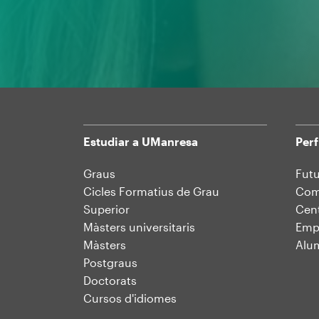
Estudiar a UManresa
Perf
Mapa
Graus
Futu
Cicles Formatius de Grau
Comu
web
Superior
Cent
Màsters universitaris
Emp
Màsters
Alu
Postgraus
Doctorats
Cursos d'idiomes