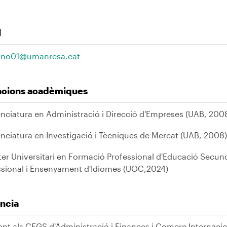
l
ano01@umanresa.cat
lacions acadèmiques
enciatura en Administració i Direcció d'Empreses (UAB, 200
enciatura en Investigació i Tècniques de Mercat (UAB, 2008)
er Universitari en Formació Professional d'Educació Secundà
ssional i Ensenyament d'Idiomes (UOC,2024)
ncia
ent als CFGS d'Administració i Finances i Comerç Internaci