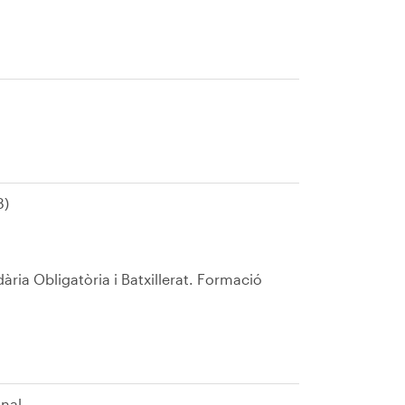
8)
ria Obligatòria i Batxillerat. Formació
onal