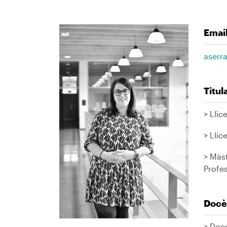
Emai
Imagen
aserr
Titu
> Llic
> Llic
> Màst
Profe
Docè
> Doc