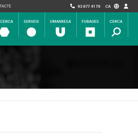
TACTE
93 877 41 79
CA
ECERCA
SERVEIS
UMANRESA
FUBAGES
CERCA
ció
al