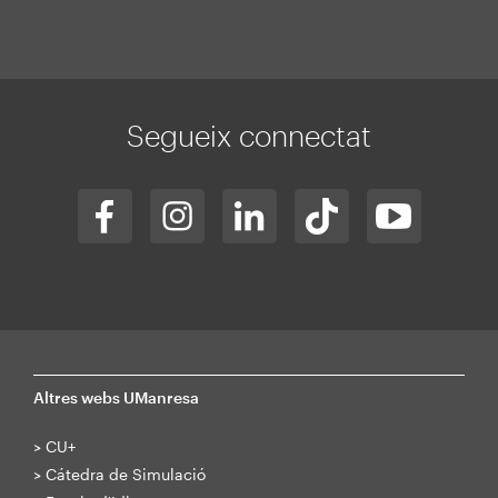
Segueix connectat
Altres webs UManresa
>
CU+
>
Cátedra de Simulació