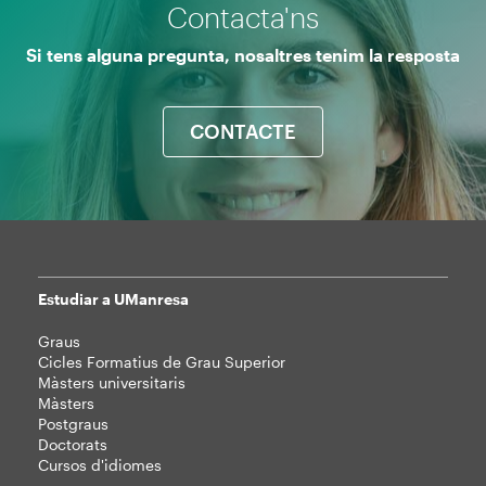
Contacta'ns
Si tens alguna pregunta, nosaltres tenim la resposta
CONTACTE
Estudiar a UManresa
Mapa
Graus
web
Cicles Formatius de Grau Superior
Màsters universitaris
Màsters
Postgraus
Doctorats
Cursos d'idiomes