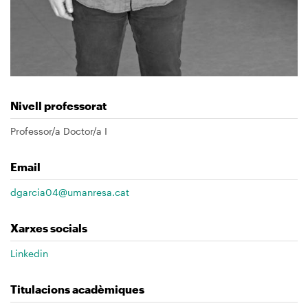
Nivell professorat
Professor/a Doctor/a I
Email
dgarcia04@umanresa.cat
Xarxes socials
Linkedin
Titulacions acadèmiques