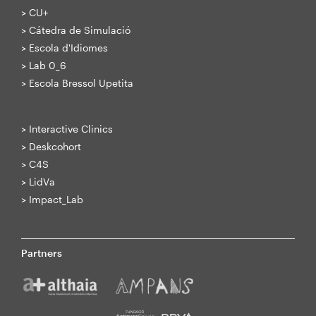
>
CU+
>
Cátedra de Simulació
>
Escola d'Idiomes
>
Lab 0_6
>
Escola Bressol Upetita
>
Interactive Clinics
>
Deskcohort
>
C4S
>
LidVa
>
Impact_Lab
Partners