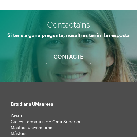
Contacta'ns
Si tens alguna pregunta, nosaltres tenim la resposta
CONTACTE
Estudiar a UManresa
Mapa
Graus
web
Cicles Formatius de Grau Superior
Màsters universitaris
Màsters