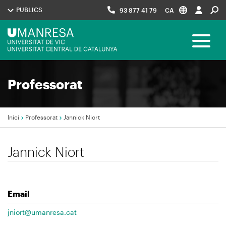
Vés
PUBLICS
93 877 41 79
CA
al
contingut
Menú
Toggle 
UManresa
Navegació
Professorat
principal
Inici
Professorat
Jannick Niort
Fil
Jannick Niort
d'Ariadna
Email
jniort@umanresa.cat