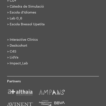
>
CU+
>
Cátedra de Simulació
>
Escola d'Idiomes
>
Lab 0_6
>
Escola Bressol Upetita
>
Interactive Clinics
>
Deskcohort
>
C4S
>
LidVa
>
Impact_Lab
Partners