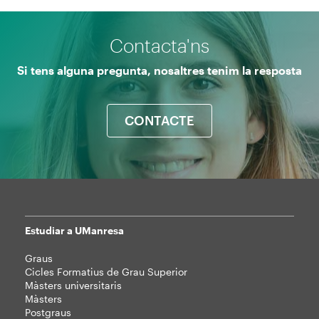
Contacta'ns
Si tens alguna pregunta, nosaltres tenim la resposta
CONTACTE
Estudiar a UManresa
Mapa
Graus
web
Cicles Formatius de Grau Superior
Màsters universitaris
Màsters
Postgraus