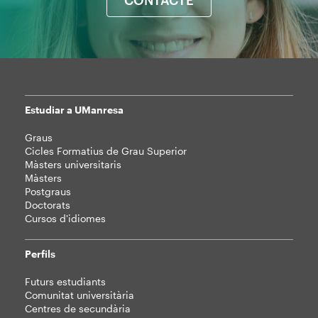
CONTACTE
Estudiar a UManresa
Mapa
Graus
web
Cicles Formatius de Grau Superior
Màsters universitaris
Màsters
Postgraus
Doctorats
Cursos d'idiomes
Perfils
Futurs estudiants
Comunitat universitària
Centres de secundària