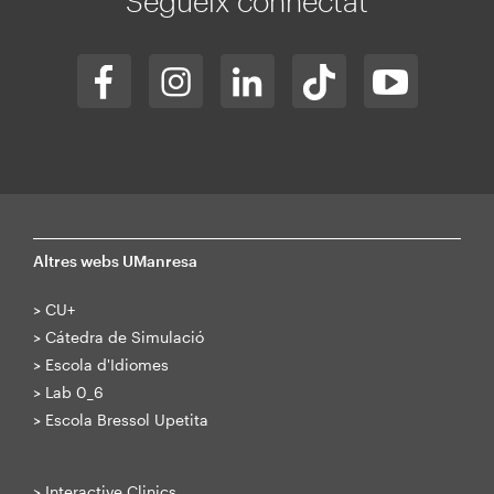
Segueix connectat
Altres webs UManresa
>
CU+
>
Cátedra de Simulació
>
Escola d'Idiomes
>
Lab 0_6
>
Escola Bressol Upetita
>
Interactive Clinics