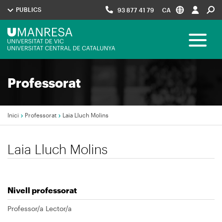
Vés
PUBLICS
93 877 41 79
CA
al
contingut
Menú
Toggle 
UManresa
Navegació
Professorat
principal
Inici
Professorat
Laia Lluch Molins
Fil
Laia Lluch Molins
d'Ariadna
Nivell professorat
Professor/a Lector/a