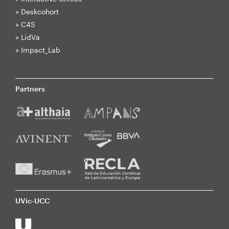
>
Deskcohort
>
C4S
>
LidVa
>
Impact_Lab
Partners
UVic-UCC