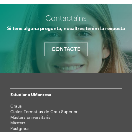
Contacta'ns
Si tens alguna pregunta, nosaltres tenim la resposta
CONTACTE
Estudiar a UManresa
Mapa
Graus
web
Cicles Formatius de Grau Superior
Màsters universitaris
Màsters
Postgraus