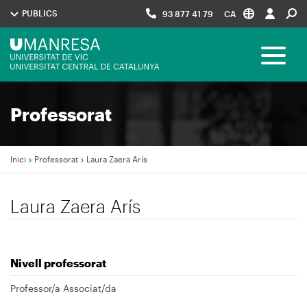
Vés
PUBLICS
93 877 41 79
CA
al
contingut
Menú
Toggle 
UManresa
Navegació
Professorat
principal
Inici
Professorat
Laura Zaera Arís
Fil
Laura Zaera Arís
d'Ariadna
Nivell professorat
Professor/a Associat/da