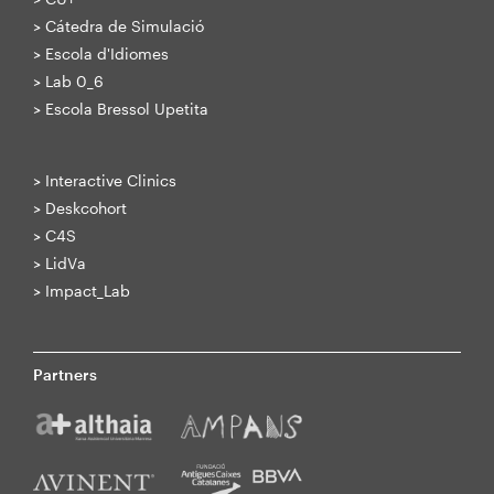
>
Cátedra de Simulació
>
Escola d'Idiomes
>
Lab 0_6
>
Escola Bressol Upetita
>
Interactive Clinics
>
Deskcohort
>
C4S
>
LidVa
>
Impact_Lab
Partners