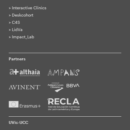
>
Interactive Clinics
>
Deskcohort
>
C4S
>
LidVa
>
Impact_Lab
Partners
UVic-UCC