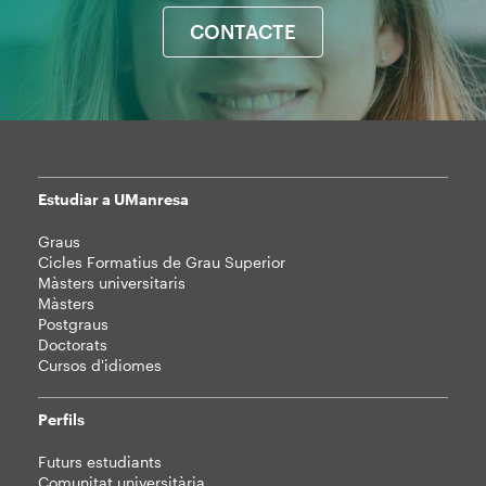
CONTACTE
Estudiar a UManresa
Mapa
Graus
web
Cicles Formatius de Grau Superior
Màsters universitaris
Màsters
Postgraus
Doctorats
Cursos d'idiomes
Perfils
Futurs estudiants
Comunitat universitària