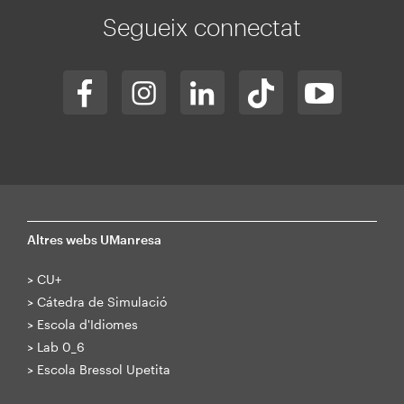
Segueix connectat
Altres webs UManresa
>
CU+
>
Cátedra de Simulació
>
Escola d'Idiomes
>
Lab 0_6
>
Escola Bressol Upetita