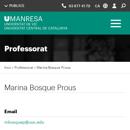
Vés
PUBLICS
93 877 41 79
CA
al
contingut
Menú
Toggle 
UManresa
Navegació
Professorat
principal
Inici
Professorat
Marina Bosque Prous
Fil
Marina Bosque Prous
d'Ariadna
Email
mbosquep@uoc.edu