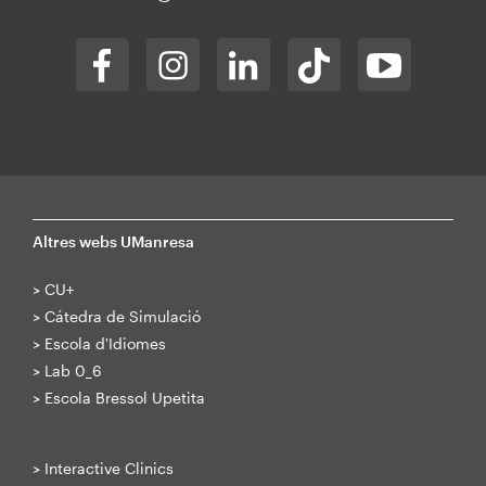
Altres webs UManresa
>
CU+
>
Cátedra de Simulació
>
Escola d'Idiomes
>
Lab 0_6
>
Escola Bressol Upetita
>
Interactive Clinics