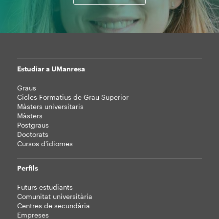
Estudiar a UManresa
Mapa
Graus
web
Cicles Formatius de Grau Superior
Màsters universitaris
Màsters
Postgraus
Doctorats
Cursos d'idiomes
Perfils
Futurs estudiants
Comunitat universitària
Centres de secundària
Empreses