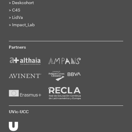
>
Deskcohort
>
C4S
>
LidVa
>
Impact_Lab
Partners
UVic-UCC