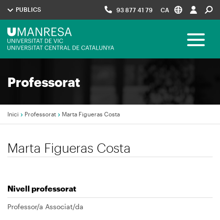
Vés
PUBLICS
93 877 41 79
CA
al
contingut
Menú
Toggle 
UManresa
Navegació
Professorat
principal
Inici
Professorat
Marta Figueras Costa
Fil
Marta Figueras Costa
d'Ariadna
Nivell professorat
Professor/a Associat/da