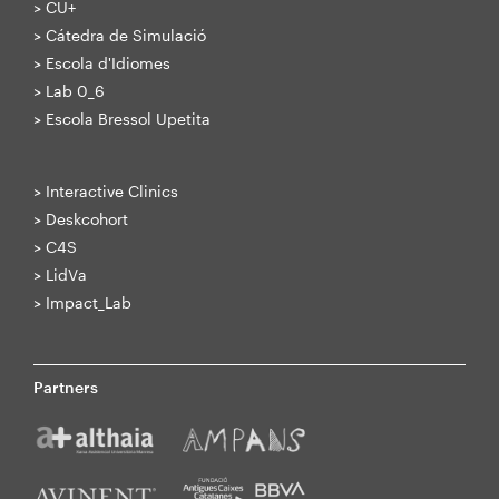
>
CU+
>
Cátedra de Simulació
>
Escola d'Idiomes
>
Lab 0_6
>
Escola Bressol Upetita
>
Interactive Clinics
>
Deskcohort
>
C4S
>
LidVa
>
Impact_Lab
Partners