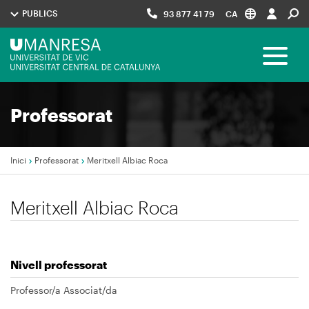
Vés
PUBLICS
93 877 41 79
CA
al
contingut
Menú
Toggle 
UManresa
Navegació
Professorat
principal
Inici
Professorat
Meritxell Albiac Roca
Fil
Meritxell Albiac Roca
d'Ariadna
Nivell professorat
Professor/a Associat/da