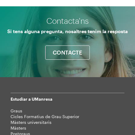
Contacta'ns
Si tens alguna pregunta, nosaltres tenim la resposta
CONTACTE
Estudiar a UManresa
Mapa
Graus
web
Cicles Formatius de Grau Superior
Màsters universitaris
Màsters
Postgraus