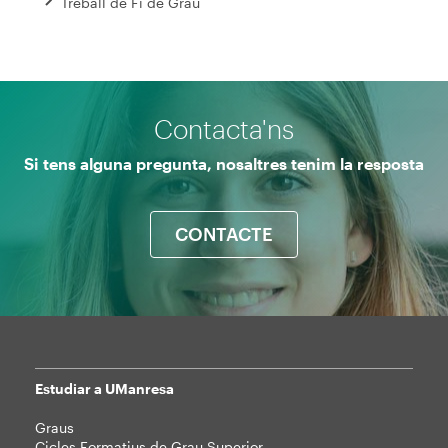
Treball de Fi de Grau
Contacta'ns
Si tens alguna pregunta, nosaltres tenim la resposta
CONTACTE
Estudiar a UManresa
Mapa
Graus
web
Cicles Formatius de Grau Superior