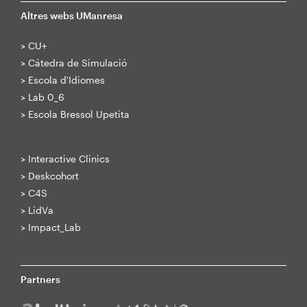
Altres webs UManresa
>
CU+
>
Cátedra de Simulació
>
Escola d'Idiomes
>
Lab 0_6
>
Escola Bressol Upetita
>
Interactive Clinics
>
Deskcohort
>
C4S
>
LidVa
>
Impact_Lab
Partners