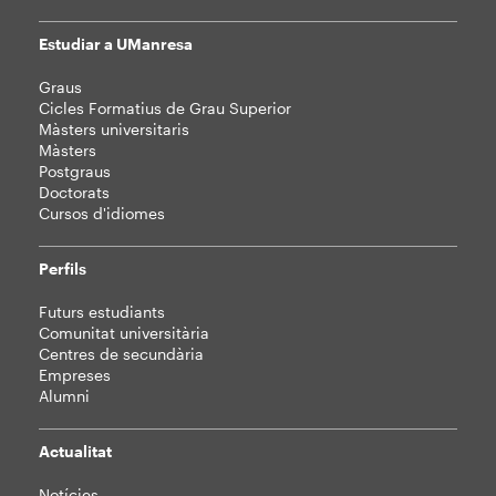
Estudiar a UManresa
Mapa
Graus
web
Cicles Formatius de Grau Superior
Màsters universitaris
Màsters
Postgraus
Doctorats
Cursos d'idiomes
Perfils
Futurs estudiants
Comunitat universitària
Centres de secundària
Empreses
Alumni
Actualitat
Notícies