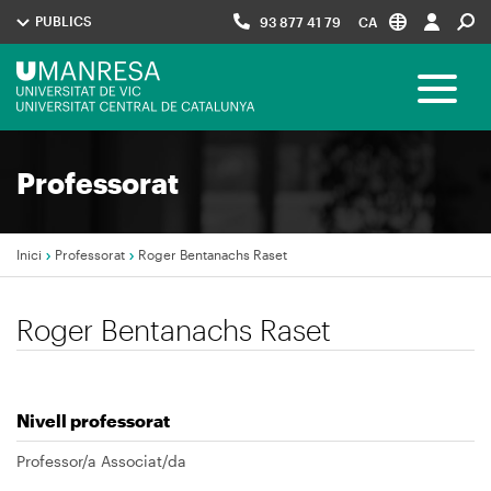
Vés
PUBLICS
93 877 41 79
CA
al
contingut
Menú
Toggle 
UManresa
Navegació
Professorat
principal
Inici
Professorat
Roger Bentanachs Raset
Fil
Roger Bentanachs Raset
d'Ariadna
Nivell professorat
Professor/a Associat/da