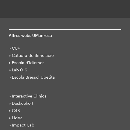
Altres webs UManresa
>
CU+
>
Cátedra de Simulació
>
Escola d'Idiomes
>
Lab 0_6
>
Escola Bressol Upetita
>
Interactive Clinics
>
Deskcohort
>
C4S
>
LidVa
>
Impact_Lab