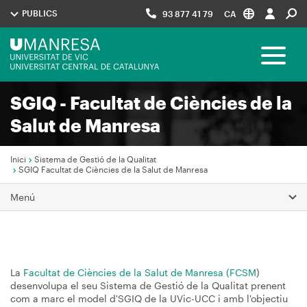
Vés
PUBLICS
93 877 41 79
CA
al
contingut
Menú
Toggle 
UManresa
SGIQ - Facultat de Ciències de la
Navegació
Salut de Manresa
principal
Inici
Sistema de Gestió de la Qualitat
SGIQ Facultat de Ciències de la Salut de Manresa
Fil
Menú
d'Ariadna
La
Facultat de Ciències de la Salut de Manresa (FCSM
)
desenvolupa el seu Sistema de Gestió de la Qualitat prenent
com a marc el model d'SGIQ de la UVic-UCC i amb l'objectiu