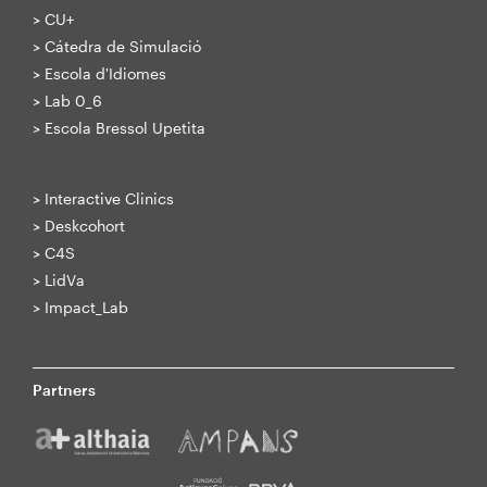
>
CU+
>
Cátedra de Simulació
>
Escola d'Idiomes
>
Lab 0_6
>
Escola Bressol Upetita
>
Interactive Clinics
>
Deskcohort
>
C4S
>
LidVa
>
Impact_Lab
Partners