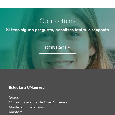
Contacta'ns
Si tens alguna pregunta, nosaltres tenim la resposta
CONTACTE
Estudiar a UManresa
Mapa
Graus
web
Cicles Formatius de Grau Superior
Màsters universitaris
Màsters