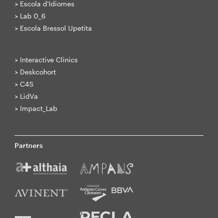
>
Escola d'Idiomes
>
Lab 0_6
>
Escola Bressol Upetita
>
Interactive Clinics
>
Deskcohort
>
C4S
>
LidVa
>
Impact_Lab
Partners