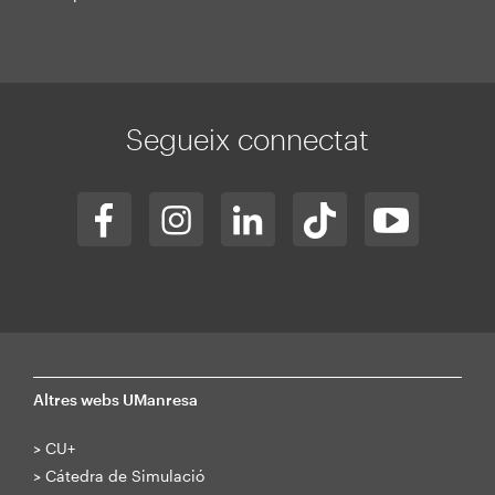
Segueix connectat
Altres webs UManresa
>
CU+
>
Cátedra de Simulació