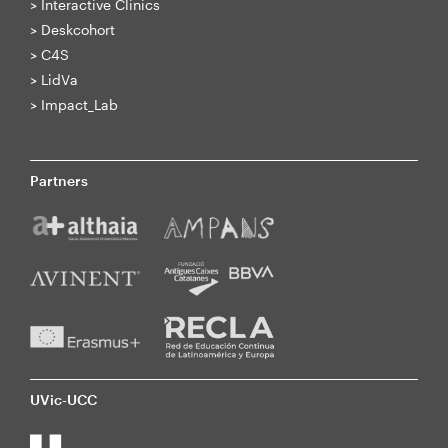
>
Interactive Clinics
>
Deskcohort
>
C4S
>
LidVa
>
Impact_Lab
Partners
UVic-UCC