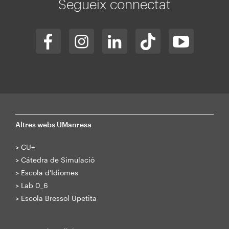
Segueix connectat
Altres webs UManresa
>
CU+
>
Cátedra de Simulació
>
Escola d'Idiomes
>
Lab 0_6
>
Escola Bressol Upetita