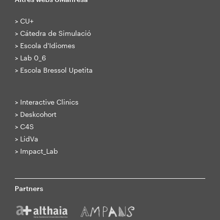
>
CU+
>
Cátedra de Simulació
>
Escola d'Idiomes
>
Lab 0_6
>
Escola Bressol Upetita
>
Interactive Clinics
>
Deskcohort
>
C4S
>
LidVa
>
Impact_Lab
Partners