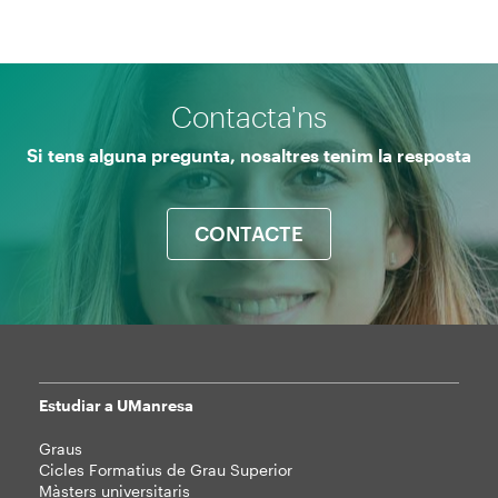
Contacta'ns
Si tens alguna pregunta, nosaltres tenim la resposta
CONTACTE
Estudiar a UManresa
Mapa
Graus
web
Cicles Formatius de Grau Superior
Màsters universitaris